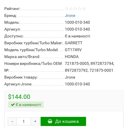
Рейтинг:
Бренд:
Jrone
Модель:
1000-010-340
Артикул:
1000-010-340
Доступно:
Є в наявності
Виробник турбіни/Turbo Maker:
GARRETT
Модель турбіни/Turbo Model:
GT1749V
Марка авто/Brand:
HONDA
Номери виробника/Turbo OEM
721875-0005, 8972873794,
№:
8972873792, 721875-0001
Виробник товару:
Jrone
Артикул-Jrone:
1000-010-340
$144.00
Є в наявності
-
До кошика
+