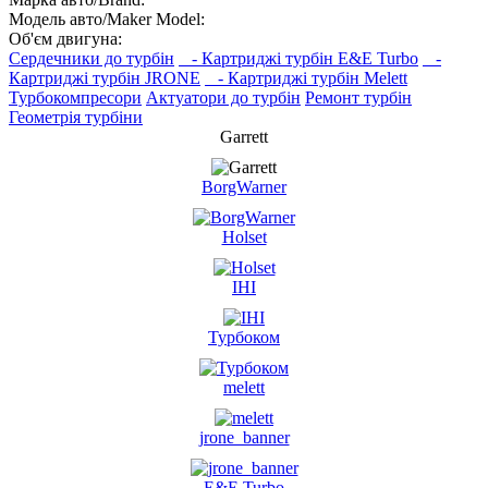
Модель авто/Maker Model:
Об'єм двигуна:
Сердечники до турбін
- Картриджі турбін E&E Turbo
-
Картриджі турбін JRONE
- Картриджі турбін Melett
Турбокомпресори
Актуатори до турбін
Ремонт турбін
Геометрія турбіни
Garrett
BorgWarner
Holset
IHI
Турбоком
melett
jrone_banner
E&E Turbo