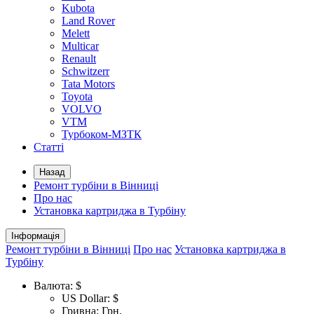
Kubota
Land Rover
Melett
Multicar
Renault
Schwitzerr
Tata Motors
Toyota
VOLVO
VTM
Турбоком-МЗТК
Статті
Назад
Ремонт турбіни в Вінниці
Про нас
Установка картриджа в Турбіну
Інформація
Ремонт турбіни в Вінниці
Про нас
Установка картриджа в
Турбіну
Валюта:
$
US Dollar: $
Гривна: Грн.