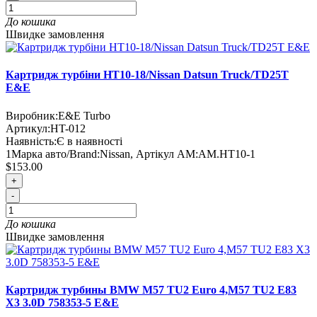
До кошика
Швидке замовлення
Картридж турбіни HT10-18/Nissan Datsun Truck/TD25T
E&E
Виробник:
E&E Turbo
Артикул:
HT-012
Наявність:
Є в наявності
1
Марка авто/Brand:
Nissan
,
Артікул AM:
AM.HT10-1
$153.00
+
-
До кошика
Швидке замовлення
Картридж турбины BMW M57 TU2 Euro 4,M57 TU2 E83
X3 3.0D 758353-5 E&E