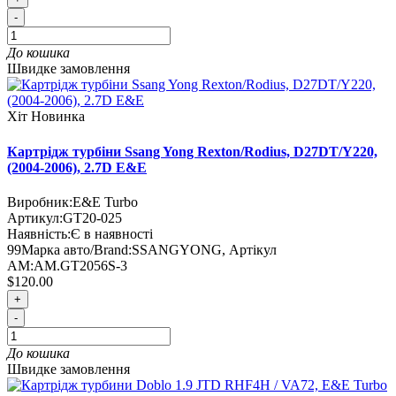
-
До кошика
Швидке замовлення
Хіт
Новинка
Картрідж турбіни Ssang Yong Rexton/Rodius, D27DT/Y220,
(2004-2006), 2.7D E&E
Виробник:
E&E Turbo
Артикул:
GT20-025
Наявність:
Є в наявності
99
Марка авто/Brand:
SSANGYONG
,
Артікул
AM:
AM.GT2056S-3
$120.00
+
-
До кошика
Швидке замовлення