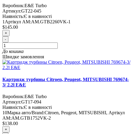
Виробник:
E&E Turbo
Артикул:
GT22-045
Наявність:
Є в наявності
1
Артікул AM:
AM.GTB2260VK-1
$145.00
+
-
До кошика
Швидке замовлення
Картридж турбины Citroen, Peugeot, MITSUBISHI 769674-
3/ 2.2l E&E
Виробник:
E&E Turbo
Артикул:
GT17-094
Наявність:
Є в наявності
10
Марка авто/Brand:
Citroen, Peugeot, MITSUBISHI
,
Артікул
AM:
AM.GTB1752VK-2
$138.00
+