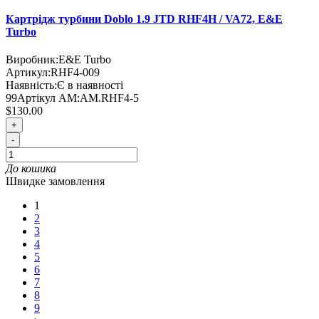
Картрідж турбини Doblo 1.9 JTD RHF4H / VA72, E&E
Turbo
Виробник:
E&E Turbo
Артикул:
RHF4-009
Наявність:
Є в наявності
99
Артікул AM:
AM.RHF4-5
$130.00
+
-
До кошика
Швидке замовлення
1
2
3
4
5
6
7
8
9