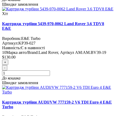
Швидке замовлення
Хіт
Картридж турбіни 5439-970-0062 Land Rover 3.6 TDV8
E&E
Виробник:
E&E Turbo
Артикул:
KP39-027
Наявність:
Є в наявності
10
Марка авто/Brand:
Land Rover
,
Артікул AM:
AM.BV39-19
$130.00
+
-
До кошика
Швидке замовлення
Картридж турбіни AUDI/VW 777159-2 V6 TDI Euro 4 E&E
Turbo