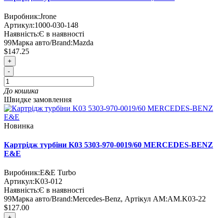
Виробник:
Jrone
Артикул:
1000-030-148
Наявність:
Є в наявності
99
Марка авто/Brand:
Mazda
$147.25
+
-
До кошика
Швидке замовлення
Новинка
Картрідж турбіни K03 5303-970-0019/60 MERCEDES-BENZ
E&E
Виробник:
E&E Turbo
Артикул:
K03-012
Наявність:
Є в наявності
99
Марка авто/Brand:
Mercedes-Benz
,
Артікул AM:
AM.K03-22
$127.00
+