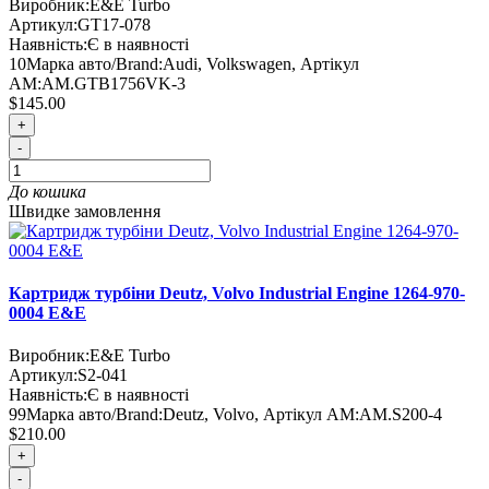
Виробник:
E&E Turbo
Артикул:
GT17-078
Наявність:
Є в наявності
10
Марка авто/Brand:
Audi, Volkswagen
,
Артікул
AM:
AM.GTB1756VK-3
$145.00
+
-
До кошика
Швидке замовлення
Картридж турбіни Deutz, Volvo Industrial Engine 1264-970-
0004 E&E
Виробник:
E&E Turbo
Артикул:
S2-041
Наявність:
Є в наявності
99
Марка авто/Brand:
Deutz, Volvo
,
Артікул AM:
AM.S200-4
$210.00
+
-