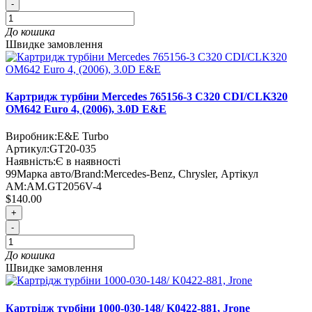
-
До кошика
Швидке замовлення
Картридж турбіни Mercedes 765156-3 C320 CDI/CLK320
OM642 Euro 4, (2006), 3.0D E&E
Виробник:
E&E Turbo
Артикул:
GT20-035
Наявність:
Є в наявності
99
Марка авто/Brand:
Mercedes-Benz, Chrysler
,
Артікул
AM:
AM.GT2056V-4
$140.00
+
-
До кошика
Швидке замовлення
Картрідж турбіни 1000-030-148/ K0422-881, Jrone