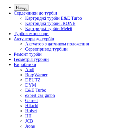
Назад
Сердечники до турбін
Картриджі турбін E&E Turbo
Картриджі турбін JRONE
Картриджі турбін Melett
Турбокомпресори
Актуатори до турбін
Актуатор з датчиком положення
Сервопривод турбіни
Ремонт турбін
Геометрія турбіни
Виробники
Audi
BorgWarner
DEUTZ
DYM
E&E Turbo
expert-car-gmbh
Garrett
Hitachi
Holset
IHI
JCB
Jrone