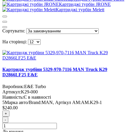
Картриджі турбін JRONE
Картриджі турбін Melett
Сортувати:
На сторінці:
Картридж турбіни 5329-970-7116 MAN Truck K29
D2866LF25 E&E
Виробник:
E&E Turbo
Артикул:
K29-000
Наявність:
Є в наявності
5
Марка авто/Brand:
MAN
,
Артікул AM:
AM.K29-1
$240.00
+
-
До кошика