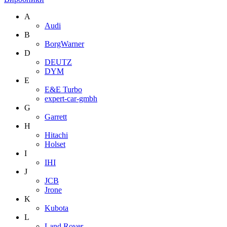
A
Audi
B
BorgWarner
D
DEUTZ
DYM
E
E&E Turbo
expert-car-gmbh
G
Garrett
H
Hitachi
Holset
I
IHI
J
JCB
Jrone
K
Kubota
L
Land Rover