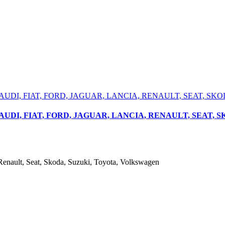
O, AUDI, FIAT, FORD, JAGUAR, LANCIA, RENAULT, SEAT, 
 Renault, Seat, Skoda, Suzuki, Toyota, Volkswagen