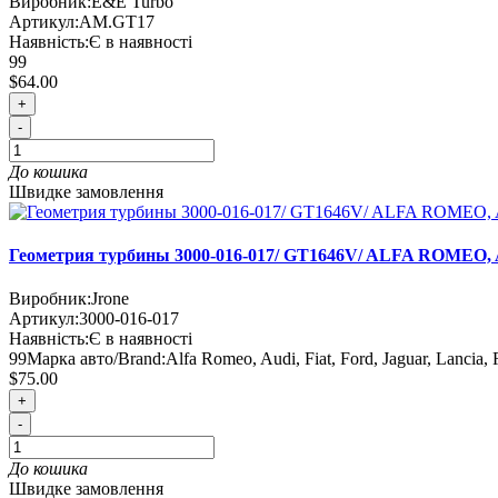
Виробник:
E&E Turbo
Артикул:
AM.GT17
Наявність:
Є в наявності
99
$64.00
+
-
До кошика
Швидке замовлення
Геометрия турбины 3000-016-017/ GT1646V/ ALFA ROME
Виробник:
Jrone
Артикул:
3000-016-017
Наявність:
Є в наявності
99
Марка авто/Brand:
Alfa Romeo, Audi, Fiat, Ford, Jaguar, Lancia,
$75.00
+
-
До кошика
Швидке замовлення