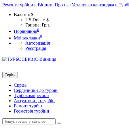
Ремонт турбіни в Вінниці
Про нас
Установка картриджа в Турб
Валюта:
$
US Dollar: $
Гривна: Грн.
0
Порівняння
0
Мої закладки
Авторизація
Реєстрація
Скрізь
Скрізь
Сердечники до турбін
Турбокомпресори
Актуатори до турбін
Ремонт турбін
Геометрія турбіни