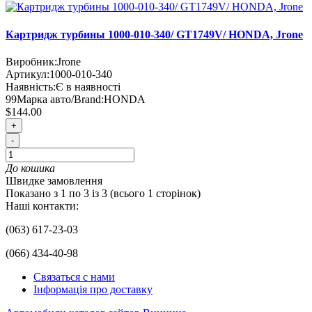
Картридж турбины 1000-010-340/ GT1749V/ HONDA, Jrone
Виробник:
Jrone
Артикул:
1000-010-340
Наявність:
Є в наявності
99
Марка авто/Brand:
HONDA
$144.00
+
-
До кошика
Швидке замовлення
Показано з 1 по 3 із 3 (всього 1 сторінок)
Наші контакти:
(063) 617-23-03
(066) 434-40-98
Связаться с нами
Інформація про доставку