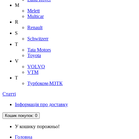
M
Melett
Multicar
R
Renault
S
Schwitzerr
T
Tata Motors
Toyota
V
VOLVO
VTM
Т
Турбоком-МЗТК
Статті
Інформація про доставку
Кошик
покупок
: 0
У кошику порожньо!
Головна