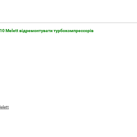
0010 Melett відремонтувати турбокомпрессорів
elett