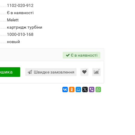
1102-020-912
Є в наявності
Melett
картридж турбіни
1000-010-168
новый
Є в наявності
ошика
Швидке замовлення