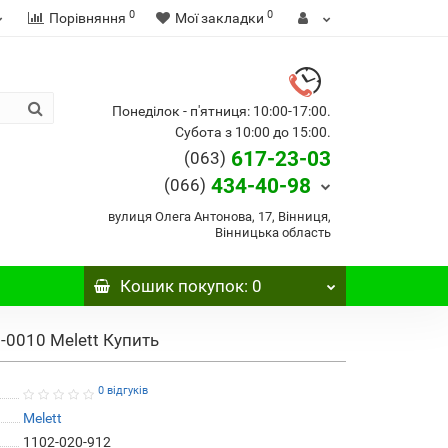
0
0
Порівняння
Мої закладки
Понеділок - п'ятниця: 10:00-17:00.
Субота з 10:00 до 15:00.
617-23-03
(063)
434-40-98
(066)
вулиця Олега Антонова, 17, Вінниця,
Вінницька область
Кошик
покупок
: 0
0-0010 Melett Купить
0 відгуків
Melett
1102-020-912