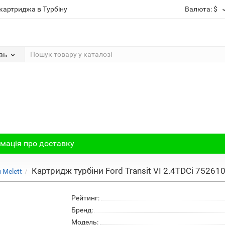
картриджа в Турбіну
Валюта:
$
зь
мація про доставку
Картридж турбіни Ford Transit VI 2.4TDCi 75261
 Melett
Рейтинг:
Бренд:
Модель: