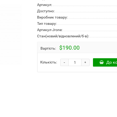
Артикул:
Доступно:
Виробник товару:
Тип товару:
Артикул-Jrone:
Стан(новий/відновлений/б-в):
$190.00
Вартість:
-
До к
Кількість:
+