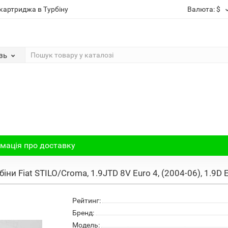
картриджа в Турбіну
Валюта:
$
зь
мація про доставку
іни Fiat STILO/Croma, 1.9JTD 8V Euro 4, (2004-06), 1.9D
Рейтинг:
Бренд:
Модель: