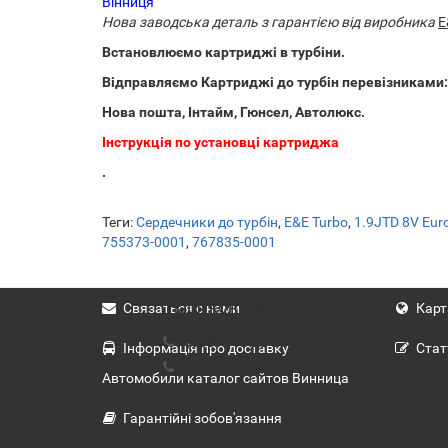
Вінниця
Нова заводська деталь з гарантією від виробника
E
Встановлюємо картриджі в турбіни.
Відправляємо Картриджі до турбін перевізниками:
Нова пошта, Інтайм, Гюнсел, Автолюкс.
Інструкція по установці картриджа
.
Теги:
Сердечники до турбін
,
E&E Turbo
,
1.9JTD 8V Eur
755373-0001
,
767835-0001
Наші контакти:
Связаться с нами
Карт
(063) 617-23-03
Інформація про доставку
Стат
(066) 434-40-98
Автомобили каталог сайтов Винница
Гарантійні зобов'язання