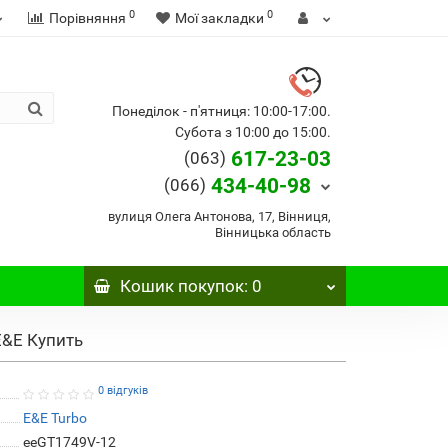
0
0
Порівняння
Мої закладки
Понеділок - п'ятниця: 10:00-17:00.
Субота з 10:00 до 15:00.
617-23-03
(063)
434-40-98
(066)
вулиця Олега Антонова, 17, Вінниця,
Вінницька область
Кошик
покупок
: 0
 E&E Купить
0 відгуків
E&E Turbo
eeGT1749V-12