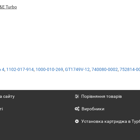
&E Turbo
o 4
,
1102-017-914
,
1000-010-269
,
GT1749V-12
,
740080-0002
,
752814-0
а сайту
Порівняння товарів
ті
Виробники
Установка картриджа в Тур