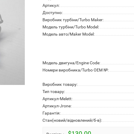
Артикул:
Доступно:
Виробник турбіни/Turbo Maker:
Модель турбіни/Turbo Model:
Модель авто/Maker Model:
Модель двигуна/Engine Code:
Номери виробника/Turbo OEM №:
Виробник товару:
Тип товару:
Артикул-Melett:
Артикул-Jrone:
Гарантія:
Стан(новий/відновлений/б-в):
$130.00