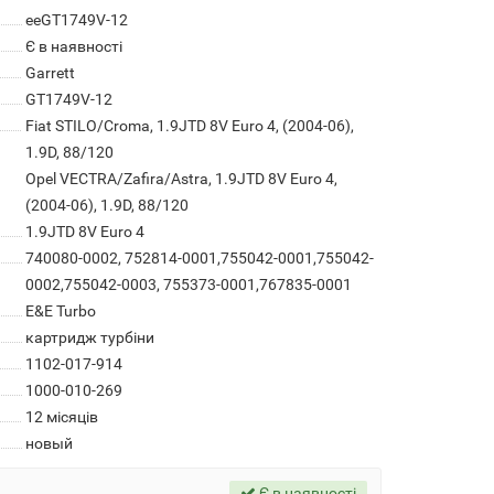
eeGT1749V-12
Є в наявності
Garrett
GT1749V-12
Fiat STILO/Croma, 1.9JTD 8V Euro 4, (2004-06),
1.9D, 88/120
Opel VECTRA/Zafira/Astra, 1.9JTD 8V Euro 4,
(2004-06), 1.9D, 88/120
1.9JTD 8V Euro 4
740080-0002, 752814-0001,755042-0001,755042-
0002,755042-0003, 755373-0001,767835-0001
E&E Turbo
картридж турбіни
1102-017-914
1000-010-269
12 місяців
новый
Є в наявності