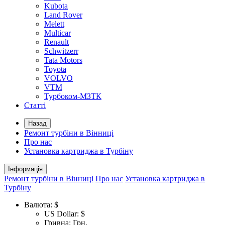
Kubota
Land Rover
Melett
Multicar
Renault
Schwitzerr
Tata Motors
Toyota
VOLVO
VTM
Турбоком-МЗТК
Статті
Назад
Ремонт турбіни в Вінниці
Про нас
Установка картриджа в Турбіну
Інформація
Ремонт турбіни в Вінниці
Про нас
Установка картриджа в
Турбіну
Валюта:
$
US Dollar: $
Гривна: Грн.