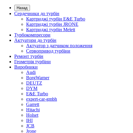
Назад
Сердечники до турбін
Картриджі турбін E&E Turbo
Картриджі турбін JRONE
Картриджі турбін Melett
Турбокомпресори
Актуатори до турбін
Актуатор з датчиком положення
Сервопривод турбіни
Ремонт турбін
Геометрія турбіни
Виробники
Audi
BorgWarner
DEUTZ
DYM
E&E Turbo
expert-car-gmbh
Garrett
Hitachi
Holset
IHI
JCB
Jrone