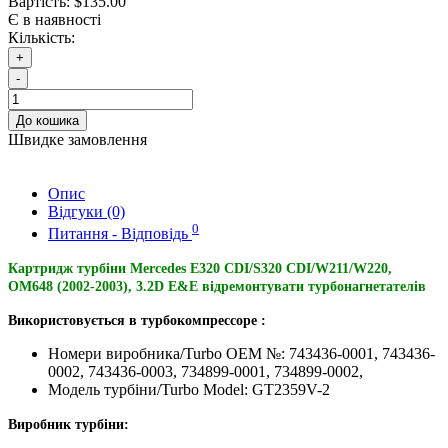
Вартість:
$135.00
Є в наявності
Кількість:
+
-
До кошика
Швидке замовлення
Опис
Відгуки (0)
0
Питання - Відповідь
Картридж турбіни Mercedes E320 CDI/S320 CDI/W211/W220,
OM648 (2002-2003), 3.2D E&E відремонтувати турбонагнетателів
Використовується в турбокомпрессоре :
Номери виробника/Turbo OEM №: 743436-0001, 743436-
0002, 743436-0003, 734899-0001, 734899-0002,
Модель турбіни/Turbo Model: GT2359V-2
Виробник турбіни: