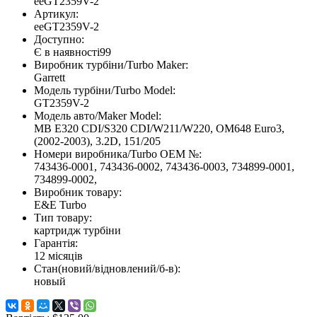
eeGT2359V-2
Артикул:
eeGT2359V-2
Доступно:
Є в наявності
99
Виробник турбіни/Turbo Maker:
Garrett
Модель турбіни/Turbo Model:
GT2359V-2
Модель авто/Maker Model:
MB E320 CDI/S320 CDI/W211/W220, OM648 Euro3,
(2002-2003), 3.2D, 151/205
Номери виробника/Turbo OEM №:
743436-0001, 743436-0002, 743436-0003, 734899-0001,
734899-0002,
Виробник товару:
E&E Turbo
Тип товару:
картридж турбіни
Гарантія:
12 місяців
Стан(новий/відновлений/б-в):
новый