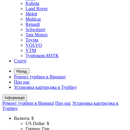
Kubota
Land Rover
Melett
Multicar
Renault
Schwitzerr
Tata Motors
Toyota
VOLVO
VTM
Турбоком-МЗТК
Статті
Назад
Ремонт турбіни в Вінниці
Про нас
Установка картриджа в Турбіну
Інформація
Ремонт турбіни в Вінниці
Про нас
Установка картриджа в
Турбіну
Валюта:
$
US Dollar: $
Гривна: Грн.