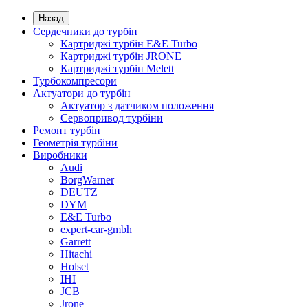
Назад
Сердечники до турбін
Картриджі турбін E&E Turbo
Картриджі турбін JRONE
Картриджі турбін Melett
Турбокомпресори
Актуатори до турбін
Актуатор з датчиком положення
Сервопривод турбіни
Ремонт турбін
Геометрія турбіни
Виробники
Audi
BorgWarner
DEUTZ
DYM
E&E Turbo
expert-car-gmbh
Garrett
Hitachi
Holset
IHI
JCB
Jrone