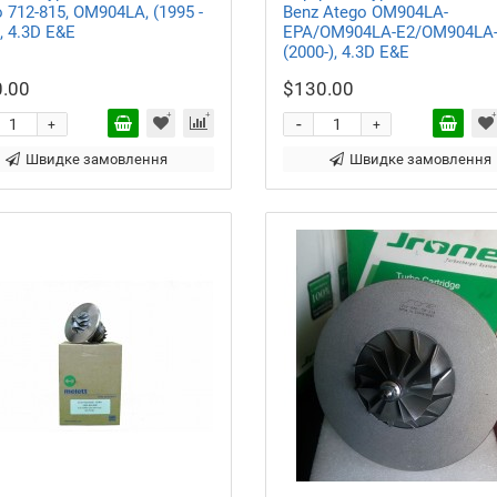
 712-815, OM904LA, (1995 -
Benz Atego OM904LA-
, 4.3D E&E
EPA/OM904LA-E2/OM904LA-
(2000-), 4.3D E&E
.00
$130.00
-
+
+
Швидке замовлення
Швидке замовлення