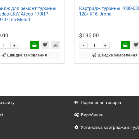
ридж для ремонт турбины
Картридж турбины 1000-03
edes-LKW Atego 170HP
128/ K16, Jrone
707155 Melett
.00
$136.00
-
+
+
Швидке замовлення
Швидке замовлення
а сайту
Порівняння товарів
ті
Виробники
Установка картриджа в Тур