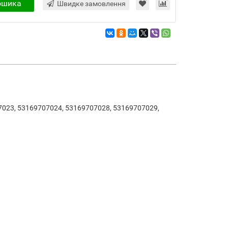
ошика
Швидке замовлення
023, 53169707024, 53169707028, 53169707029,