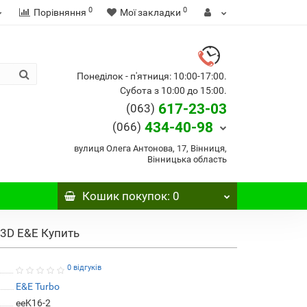
0
0
Порівняння
Мої закладки
Понеділок - п'ятниця: 10:00-17:00.
Субота з 10:00 до 15:00.
617-23-03
(063)
434-40-98
(066)
вулиця Олега Антонова, 17, Вінниця,
Вінницька область
Кошик
покупок
: 0
.3D E&E Купить
0 відгуків
E&E Turbo
eeK16-2