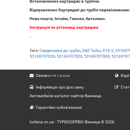
Встановлюємо картриджі в турбіни.
Відправляємо Картриджі до турбін перевізниками:
Нова пошта, Інтайм, Гюнсел, Автолюкс.
Інструкція по установці картриджа
.
Теги:
Сердечники до турбін
,
E&E Turbo
,
K16-2
,
531697
53169707030
,
53169707020
,
53169707009
,
53169707
Наші контакти:
Связаться с нами
Карт
(063) 617-23-03
Інформація про доставку
Стат
(066) 434-40-98
Автомобили каталог сайтов Винница
Гарантійні зобов'язання
turbina.vn.ua - ТУРБОСЕРВІС-Вінниця © 2026