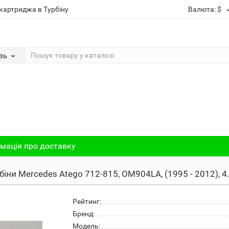
картриджа в Турбіну
Валюта:
$
зь
мація про доставку
іни Mercedes Atego 712-815, OM904LA, (1995 - 2012), 4
Рейтинг:
Бренд:
Модель: