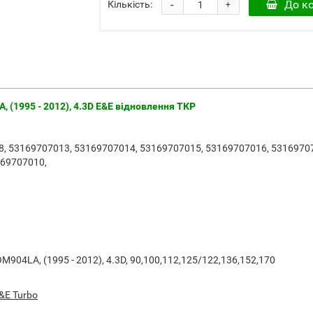
-
До к
Кількість:
+
 (1995 - 2012), 4.3D E&E відновлення ТКР
, 53169707013, 53169707014, 53169707015, 53169707016, 53169707
169707010,
904LA, (1995 - 2012), 4.3D, 90,100,112,125/122,136,152,170
&E Turbo