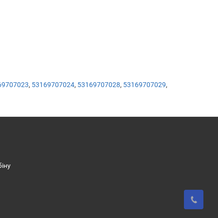
69707023
,
53169707024
,
53169707028
,
53169707029
,
біну