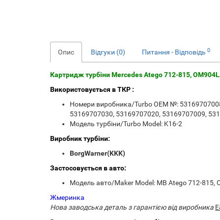
0
Опис
Відгуки (0)
Питання - Відповідь
Картридж турбіни Mercedes Atego 712-815, OM904LA,
Використовується в ТКР :
Номери виробника/Turbo OEM №: 53169707008
53169707030, 53169707020, 53169707009, 53
Модель турбіни/Turbo Model: K16-2
Виробник турбіни:
BorgWarner(KKK)
Застосовується в авто:
Модель авто/Maker Model: MB Atego 712-815, OM
Жмеринка
Нова заводська деталь з гарантією від виробника
E