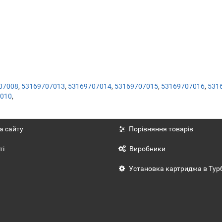
07008
,
53169707013
,
53169707014
,
53169707015
,
53169707016
,
531
010
,
а сайту
Порівняння товарів
ті
Виробники
Установка картриджа в Тур