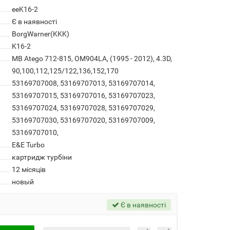
eeK16-2
Є в наявності
BorgWarner(KKK)
K16-2
MB Atego 712-815, OM904LA, (1995 - 2012), 4.3D,
90,100,112,125/122,136,152,170
53169707008, 53169707013, 53169707014,
53169707015, 53169707016, 53169707023,
53169707024, 53169707028, 53169707029,
53169707030, 53169707020, 53169707009,
53169707010,
E&E Turbo
картридж турбіни
12 місяців
новый
Є в наявності