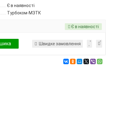
Є в наявності
Турбоком-МЗТК
Є в наявності
шика
Швидке замовлення