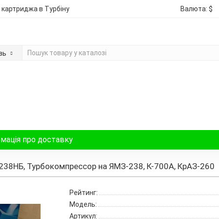
 картриджа в Турбіну
Валюта:
$
зь
мація про доставку
238НБ, Турбокомпрессор на ЯМЗ-238, К-700А, КрАЗ-260
Рейтинг:
Модель:
Артикул: