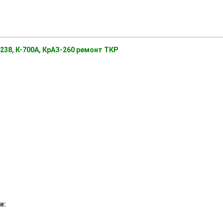
238, К-700А, КрАЗ-260 ремонт ТКР
и: