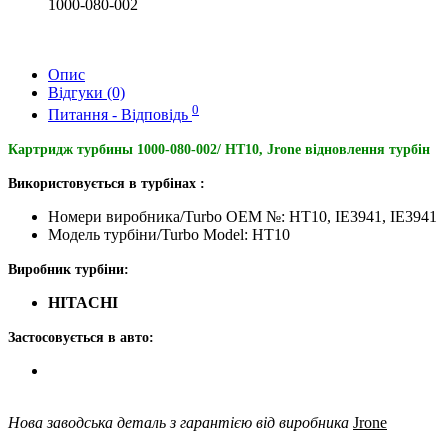
1000-080-002
Опис
Відгуки (0)
0
Питання - Відповідь
Картридж турбины 1000-080-002/ HT10, Jrone відновлення турбін
Використовується в турбінах :
Номери виробника/Turbo OEM №: HT10, IE3941, IE3941
Модель турбіни/Turbo Model: HT10
Виробник турбіни:
HITACHI
Застосовується в авто:
Нова заводська деталь з гарантією від виробника
Jrone