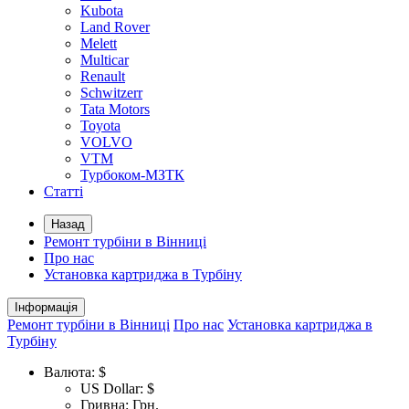
Kubota
Land Rover
Melett
Multicar
Renault
Schwitzerr
Tata Motors
Toyota
VOLVO
VTM
Турбоком-МЗТК
Статті
Назад
Ремонт турбіни в Вінниці
Про нас
Установка картриджа в Турбіну
Інформація
Ремонт турбіни в Вінниці
Про нас
Установка картриджа в
Турбіну
Валюта:
$
US Dollar: $
Гривна: Грн.