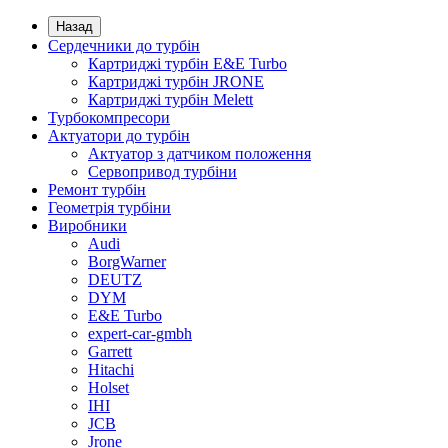
Назад
Сердечники до турбін
Картриджі турбін E&E Turbo
Картриджі турбін JRONE
Картриджі турбін Melett
Турбокомпресори
Актуатори до турбін
Актуатор з датчиком положення
Сервопривод турбіни
Ремонт турбін
Геометрія турбіни
Виробники
Audi
BorgWarner
DEUTZ
DYM
E&E Turbo
expert-car-gmbh
Garrett
Hitachi
Holset
IHI
JCB
Jrone