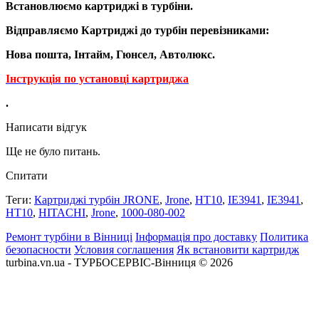
Встановлюємо картриджі в турбіни.
Відправляємо Картриджі до турбін перевізниками:
Нова пошта, Інтайм, Гюнсел, Автолюкс.
Інструкція по установці картриджа
.
Написати відгук
Ще не було питань.
Спитати
Теги:
Картриджі турбін JRONE
,
Jrone
,
HT10
,
IE3941
,
IE3941
,
HT10
,
HITACHI
,
Jrone
,
1000-080-002
Ремонт турбіни в Вінниці
Інформація про доставку
Политика
безопасности
Условия соглашения
Як встановити картридж
turbina.vn.ua - ТУРБОСЕРВІС-Вінниця © 2026