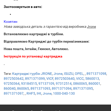
Застосовується в авто:
Козятин
Нова заводська деталь з гарантією від виробника
Jrone
Встановлюємо картриджі в турбіни.
Відправляємо Картриджі до турбін перевізниками:
Нова пошта, Інтайм, Гюнсел, Автолюкс.
Інструкція по установці картриджа
.
Теги:
Картриджі турбін JRONE
,
Jrone
,
ISUZU
,
OPEL
,
,
8971371098
,
8972503642
,
8971371099
,
VICF
,
8972503640
,
VICC
,
5860013
,
97250364
,
93184515
,
97137109
,
97312514
,
0860065
,
860001
,
860040
,
860065
,
8971371093
,
8971371094
,
8971371095
,
8971371097
,
,
RHF5
,
IHI
,
Jrone
,
1000-040-130