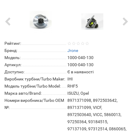
Рейтинг:
Бренд:
Jrone
Модель:
1000-040-130
Артикул:
1000-040-130
Доступно:
Є в наявності
Виробник турбіни/Turbo Maker:
IHI
Модель турбіни/Turbo Model:
RHF5
Марка авто/Brand:
ISUZU, Opel
Номери виробника/Turbo OEM
8971371098, 8972503642,
№:
8971371099, VICF,
8972503640, VICC, 5860013,
97250364, 93184515,
97137109, 97312514, 0860065,