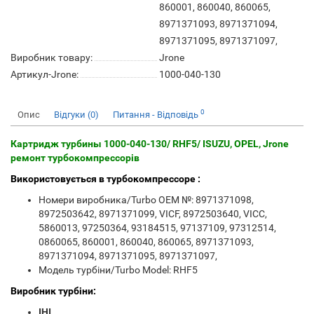
860001, 860040, 860065,
8971371093, 8971371094,
8971371095, 8971371097,
Виробник товару:
Jrone
Артикул-Jrone:
1000-040-130
0
Опис
Відгуки (0)
Питання - Відповідь
Картридж турбины 1000-040-130/ RHF5/ ISUZU, OPEL, Jrone
ремонт турбокомпрессорів
Використовується в турбокомпрессоре :
Номери виробника/Turbo OEM №: 8971371098,
8972503642, 8971371099, VICF, 8972503640, VICC,
5860013, 97250364, 93184515, 97137109, 97312514,
0860065, 860001, 860040, 860065, 8971371093,
8971371094, 8971371095, 8971371097,
Модель турбіни/Turbo Model: RHF5
Виробник турбіни:
IHI