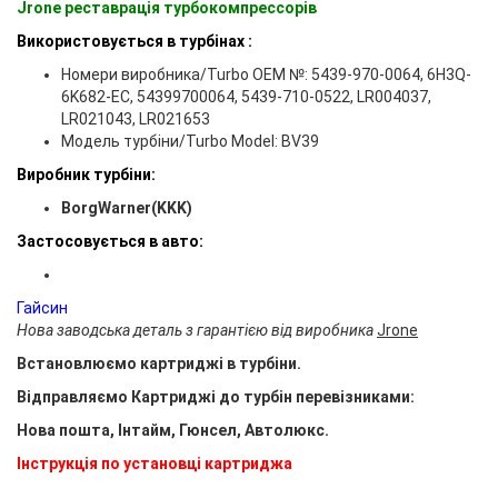
Jrone реставрація турбокомпрессорів
Використовується в турбінах :
Номери виробника/Turbo OEM №: 5439-970-0064, 6H3Q-
6K682-EC, 54399700064, 5439-710-0522, LR004037,
LR021043, LR021653
Модель турбіни/Turbo Model: BV39
Виробник турбіни:
BorgWarner(KKK)
Застосовується в авто:
Гайсин
Нова заводська деталь з гарантією від виробника
Jrone
Встановлюємо картриджі в турбіни.
Відправляємо Картриджі до турбін перевізниками:
Нова пошта, Інтайм, Гюнсел, Автолюкс.
Інструкція по установці картриджа
.