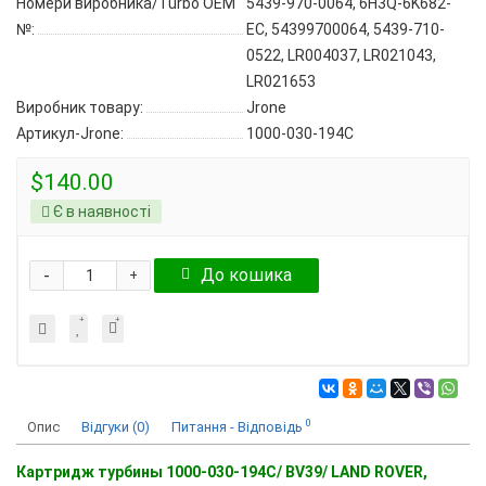
Номери виробника/Turbo OEM
5439-970-0064, 6H3Q-6K682-
№:
EC, 54399700064, 5439-710-
0522, LR004037, LR021043,
LR021653
Виробник товару:
Jrone
Артикул-Jrone:
1000-030-194C
$140.00
Є в наявності
-
До кошика
+
0
Опис
Відгуки (0)
Питання - Відповідь
Картридж турбины 1000-030-194C/ BV39/ LAND ROVER,