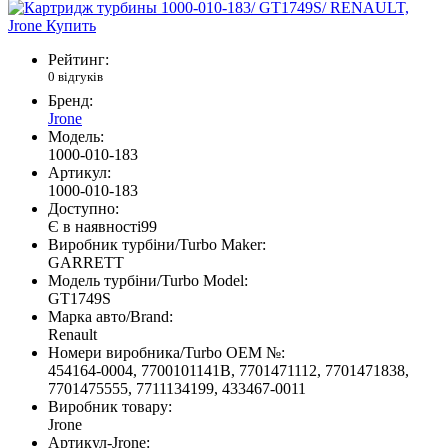
Рейтинг:
0 відгуків
Бренд:
Jrone
Модель:
1000-010-183
Артикул:
1000-010-183
Доступно:
Є в наявності
99
Виробник турбіни/Turbo Maker:
GARRETT
Модель турбіни/Turbo Model:
GT1749S
Марка авто/Brand:
Renault
Номери виробника/Turbo OEM №:
454164-0004, 7700101141B, 7701471112, 7701471838,
7701475555, 7711134199, 433467-0011
Виробник товару:
Jrone
Артикул-Jrone: