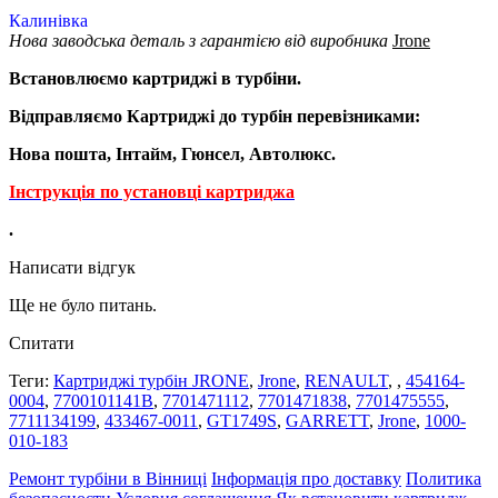
Калинівка
Нова заводська деталь з гарантією від виробника
Jrone
Встановлюємо картриджі в турбіни.
Відправляємо Картриджі до турбін перевізниками:
Нова пошта, Інтайм, Гюнсел, Автолюкс.
Інструкція по установці картриджа
.
Написати відгук
Ще не було питань.
Спитати
Теги:
Картриджі турбін JRONE
,
Jrone
,
RENAULT
,
,
454164-
0004
,
7700101141B
,
7701471112
,
7701471838
,
7701475555
,
7711134199
,
433467-0011
,
GT1749S
,
GARRETT
,
Jrone
,
1000-
010-183
Ремонт турбіни в Вінниці
Інформація про доставку
Политика