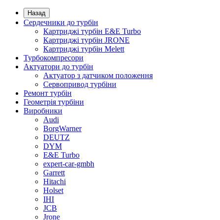
Назад
Сердечники до турбін
Картриджі турбін E&E Turbo
Картриджі турбін JRONE
Картриджі турбін Melett
Турбокомпресори
Актуатори до турбін
Актуатор з датчиком положення
Сервопривод турбіни
Ремонт турбін
Геометрія турбіни
Виробники
Audi
BorgWarner
DEUTZ
DYM
E&E Turbo
expert-car-gmbh
Garrett
Hitachi
Holset
IHI
JCB
Jrone