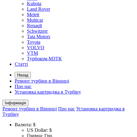
Kubota
Land Rover
Melett
Multicar
Renault
Schwitzerr
Tata Motors
Toyota
VOLVO
VTM
Турбоком-МЗТК
Статті
Назад
Ремонт турбіни в Вінниці
Про нас
Установка картриджа в Турбіну
Інформація
Ремонт турбіни в Вінниці
Про нас
Установка картриджа в
Турбіну
Валюта:
$
US Dollar: $
Гривна: Грн.