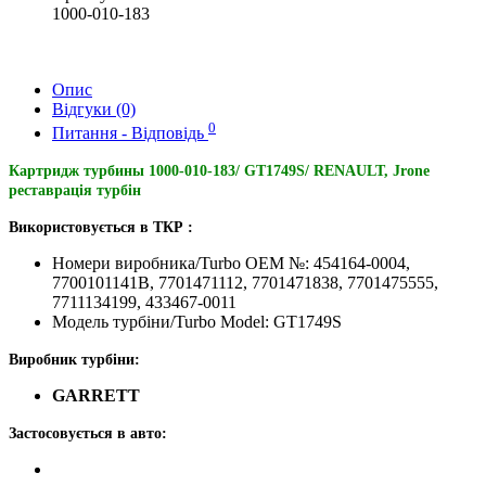
1000-010-183
Опис
Відгуки (0)
0
Питання - Відповідь
Картридж турбины 1000-010-183/ GT1749S/ RENAULT, Jrone
реставрація турбін
Використовується в ТКР :
Номери виробника/Turbo OEM №: 454164-0004,
7700101141B, 7701471112, 7701471838, 7701475555,
7711134199, 433467-0011
Модель турбіни/Turbo Model: GT1749S
Виробник турбіни:
GARRETT
Застосовується в авто: