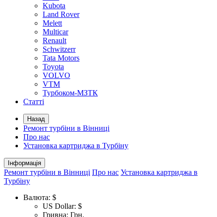
Kubota
Land Rover
Melett
Multicar
Renault
Schwitzerr
Tata Motors
Toyota
VOLVO
VTM
Турбоком-МЗТК
Статті
Назад
Ремонт турбіни в Вінниці
Про нас
Установка картриджа в Турбіну
Інформація
Ремонт турбіни в Вінниці
Про нас
Установка картриджа в
Турбіну
Валюта:
$
US Dollar: $
Гривна: Грн.