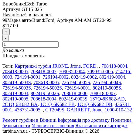
Виробник:
E&E Turbo
Артикул:
GT15-025
Наявність:
Є в наявності
99
Марка авто/Brand:
Ford
,
Артікул AM:
AM.GT2049S
$117.00
+
-
До кошика
Швидке замовлення
Теги:
Картриджі турбін JRONE
,
Jrone
,
FORD
,
,
708418-0004
,
708418-0005
,
708418-0007
,
709035-0004
,
709035-0005
,
714716-
0003
,
724194-0001
,
726194-0002
,
802419-0002
,
802419-0004
,
802419-5003S
,
708618-0005
,
726194-5005S
,
726194-5004S
,
726194-5003S
,
726194-5002S
,
726194-0001
,
802419-5005S
,
802419-0003
,
802419-5002S
,
708618-0006
,
708618-0007
,
802419-0005
,
708618-0004
,
802419-0003S
,
1S7Q-6K682-AD
,
2C1Q-6K682-BA
,
1C1Q-6K682-EB
,
1C1Q-6K682-DB
,
436731-
0001
,
436731-0005
,
,
GT2049S
,
GARRETT
,
Jrone
,
1000-010-132
Ремонт турбіни в Вінниці
Інформація про доставку
Политика
безопасности
Условия соглашения
Як встановити картридж
turbina.vn.ua - ТУРБОСЕРВІС-Вінниця © 2026