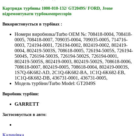
Картридж турбины 1000-010-132/ GT2049S/ FORD, Jrone
відремонтувати турбокомпрессорів
Використовується в турбінах :
Номери виробника/Turbo OEM №: 708418-0004, 708418-
0005, 708418-0007, 709035-0004, 709035-0005, 714716-
0003, 724194-0001, 726194-0002, 802419-0002, 802419-
0004, 802419-5003S, 708618-0005, 726194-5005S, 726194-
5004S, 726194-5003S, 726194-5002S, 726194-0001,
802419-5005S, 802419-0003, 802419-5002S, 708618-0006,
708618-0007, 802419-0005, 708618-0004, 802419-0003S,
1S7Q-6K682-AD, 2C1Q-6K682-BA, 1C1Q-6K682-EB,
1C1Q-6K682-DB, 436731-0001, 436731-0005,
Модель турбіни/Turbo Model: GT2049S
Виробник турбіни:
GARRETT
Застосовується в авто:
Калинівка