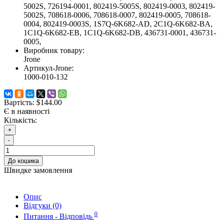
5002S, 726194-0001, 802419-5005S, 802419-0003, 802419-
5002S, 708618-0006, 708618-0007, 802419-0005, 708618-
0004, 802419-0003S, 1S7Q-6K682-AD, 2C1Q-6K682-BA,
1C1Q-6K682-EB, 1C1Q-6K682-DB, 436731-0001, 436731-
0005,
Виробник товару:
Jrone
Артикул-Jrone:
1000-010-132
Вартість:
$144.00
Є в наявності
Кількість:
+
-
До кошика
Швидке замовлення
Опис
Відгуки (0)
0
Питання - Відповідь