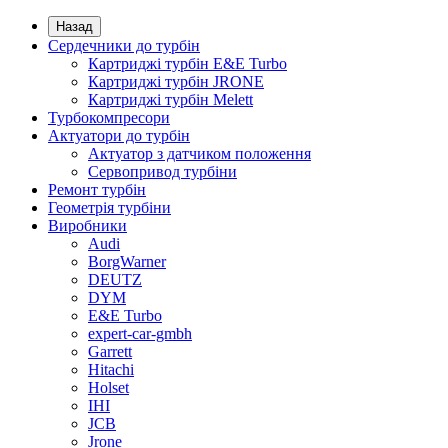
Назад
Сердечники до турбін
Картриджі турбін E&E Turbo
Картриджі турбін JRONE
Картриджі турбін Melett
Турбокомпресори
Актуатори до турбін
Актуатор з датчиком положення
Сервопривод турбіни
Ремонт турбін
Геометрія турбіни
Виробники
Audi
BorgWarner
DEUTZ
DYM
E&E Turbo
expert-car-gmbh
Garrett
Hitachi
Holset
IHI
JCB
Jrone