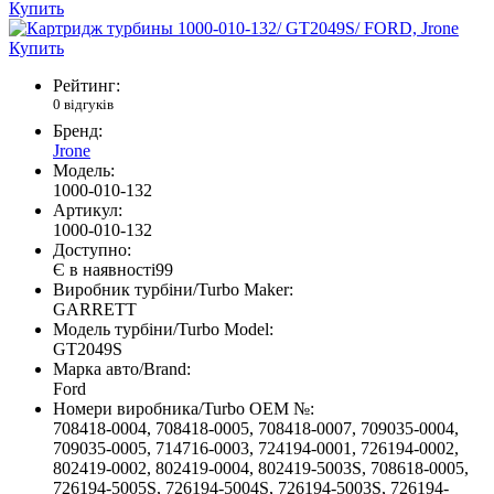
Рейтинг:
0 відгуків
Бренд:
Jrone
Модель:
1000-010-132
Артикул:
1000-010-132
Доступно:
Є в наявності
99
Виробник турбіни/Turbo Maker:
GARRETT
Модель турбіни/Turbo Model:
GT2049S
Марка авто/Brand:
Ford
Номери виробника/Turbo OEM №:
708418-0004, 708418-0005, 708418-0007, 709035-0004,
709035-0005, 714716-0003, 724194-0001, 726194-0002,
802419-0002, 802419-0004, 802419-5003S, 708618-0005,
726194-5005S, 726194-5004S, 726194-5003S, 726194-