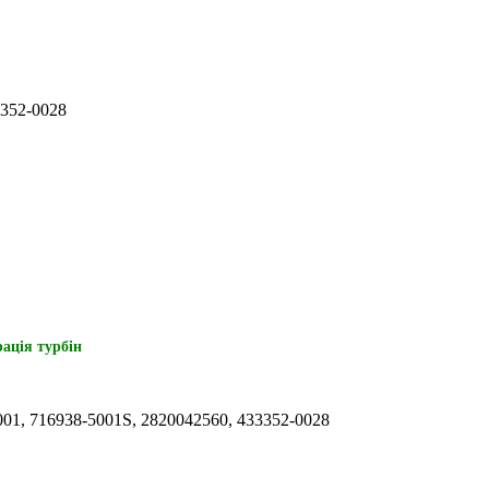
3352-0028
ація турбін
01, 716938-5001S, 2820042560, 433352-0028