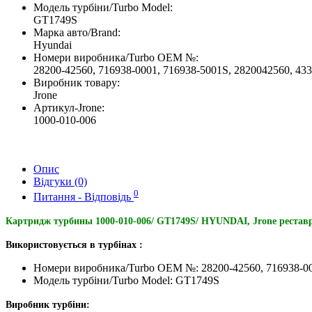
Модель турбіни/Turbo Model:
GT1749S
Марка авто/Brand:
Hyundai
Номери виробника/Turbo OEM №:
28200-42560, 716938-0001, 716938-5001S, 2820042560, 43
Виробник товару:
Jrone
Артикул-Jrone:
1000-010-006
Опис
Відгуки (0)
0
Питання - Відповідь
Картридж турбины 1000-010-006/ GT1749S/ HYUNDAI, Jrone реставр
Використовується в турбінах :
Номери виробника/Turbo OEM №: 28200-42560, 716938-00
Модель турбіни/Turbo Model: GT1749S
Виробник турбіни: