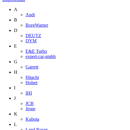
A
Audi
B
BorgWarner
D
DEUTZ
DYM
E
E&E Turbo
expert-car-gmbh
G
Garrett
H
Hitachi
Holset
I
IHI
J
JCB
Jrone
K
Kubota
L
Land Rover