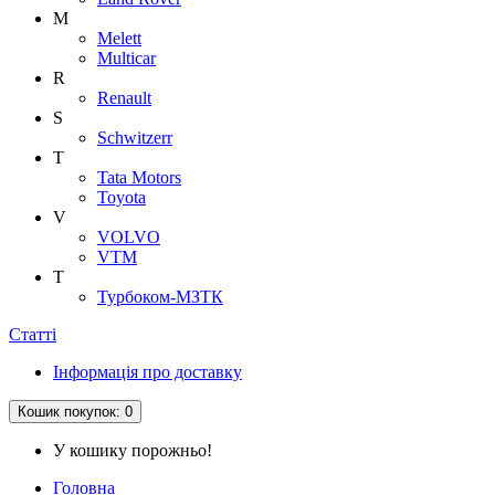
M
Melett
Multicar
R
Renault
S
Schwitzerr
T
Tata Motors
Toyota
V
VOLVO
VTM
Т
Турбоком-МЗТК
Статті
Інформація про доставку
Кошик
покупок
: 0
У кошику порожньо!
Головна