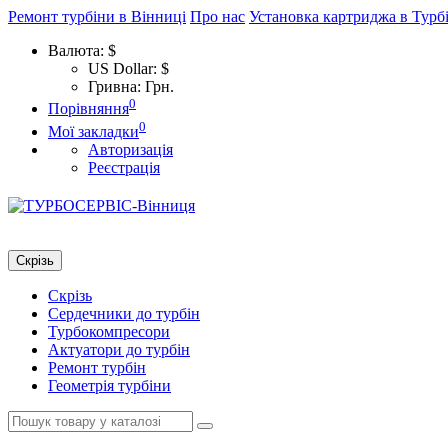
Ремонт турбіни в Вінниці
Про нас
Установка картриджа в Турб
Валюта:
$
US Dollar: $
Гривна: Грн.
0
Порівняння
0
Мої закладки
Авторизація
Реєстрація
Скрізь
Скрізь
Сердечники до турбін
Турбокомпресори
Актуатори до турбін
Ремонт турбін
Геометрія турбіни