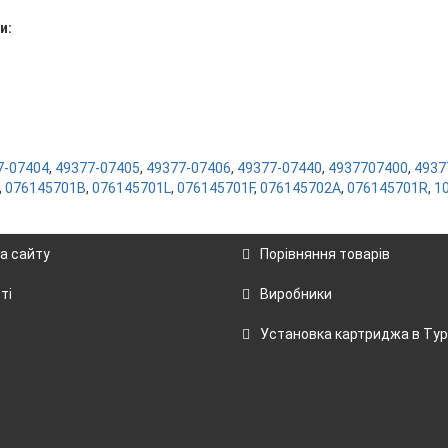
и:
7-07404
,
49377-07405
,
49377-07406
,
49377-07440
,
4937707400
,
4937
,
076145701B
,
076145701L
,
076145701F
,
076145702A
,
076145701R
,
1
а сайту
Порівняння товарів
ті
Виробники
Установка картриджа в Тур