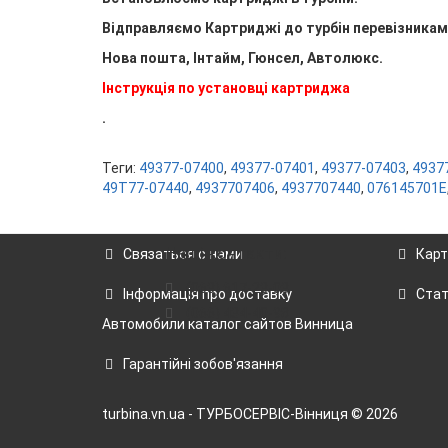
Відправляємо Картриджі до турбін перевізникам
Нова пошта, Інтайм, Гюнсел, Автолюкс.
Інструкція по установці картриджа
.
Теги:
49377-07400
,
49377-07401
,
49377-07403
,
4937
49T77-07440
,
4937707406
,
4937707440
,
076145701E
Наші контакти:
Связаться с нами
Карт
(063) 617-23-03
Інформація про доставку
Стат
(066) 434-40-98
Автомобили каталог сайтов Винница
Гарантійні зобов'язання
turbina.vn.ua - ТУРБОСЕРВІС-Вінниця © 2026