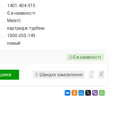
1401-404-915
Є в наявності
Melett
картридж турбіни
1000-050-149
новый
Є в наявності
шика
Швидке замовлення