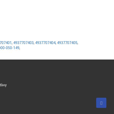
707401
,
4937707403
,
4937707404
,
4937707405
,
000-050-149
,
біну