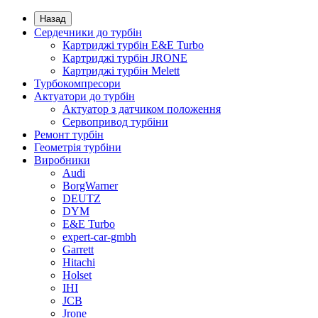
Назад
Сердечники до турбін
Картриджі турбін E&E Turbo
Картриджі турбін JRONE
Картриджі турбін Melett
Турбокомпресори
Актуатори до турбін
Актуатор з датчиком положення
Сервопривод турбіни
Ремонт турбін
Геометрія турбіни
Виробники
Audi
BorgWarner
DEUTZ
DYM
E&E Turbo
expert-car-gmbh
Garrett
Hitachi
Holset
IHI
JCB
Jrone