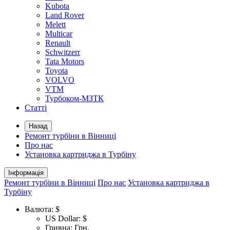
Kubota
Land Rover
Melett
Multicar
Renault
Schwitzerr
Tata Motors
Toyota
VOLVO
VTM
Турбоком-МЗТК
Статті
Назад
Ремонт турбіни в Вінниці
Про нас
Установка картриджа в Турбіну
Інформація
Ремонт турбіни в Вінниці
Про нас
Установка картриджа в
Турбіну
Валюта:
$
US Dollar: $
Гривна: Грн.