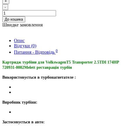
+
-
До кошика
Швидке замовлення
Опис
Відгуки (0)
0
Питання - Відповідь
Картридж турбіни для VolkswagenT5 Transporter 2.5TDI 174HP
720931-0002Melett реставрація турбін
Використовується в турбонагнетателе :
Виробник турбіни:
Застосовується в авто: