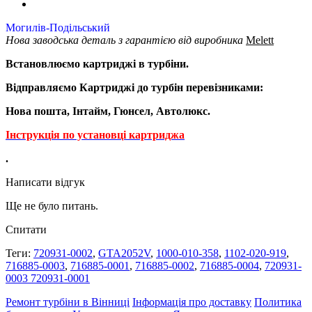
Могилів-Подільський
Нова заводська деталь з гарантією від виробника
Melett
Встановлюємо картриджі в турбіни.
Відправляємо Картриджі до турбін перевізниками:
Нова пошта, Інтайм, Гюнсел, Автолюкс.
Інструкція по установці картриджа
.
Написати відгук
Ще не було питань.
Спитати
Теги:
720931-0002
,
GTA2052V
,
1000-010-358
,
1102-020-919
,
716885-0003
,
716885-0001
,
716885-0002
,
716885-0004
,
720931-
0003 720931-0001
Ремонт турбіни в Вінниці
Інформація про доставку
Политика