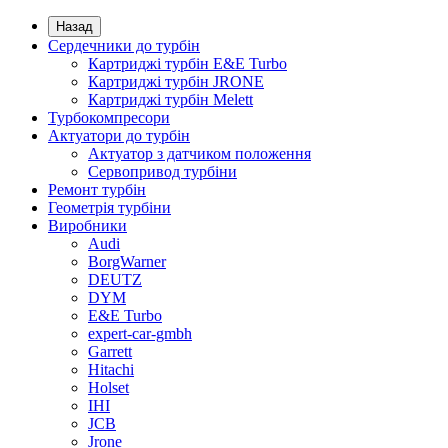
Назад
Сердечники до турбін
Картриджі турбін E&E Turbo
Картриджі турбін JRONE
Картриджі турбін Melett
Турбокомпресори
Актуатори до турбін
Актуатор з датчиком положення
Сервопривод турбіни
Ремонт турбін
Геометрія турбіни
Виробники
Audi
BorgWarner
DEUTZ
DYM
E&E Turbo
expert-car-gmbh
Garrett
Hitachi
Holset
IHI
JCB
Jrone