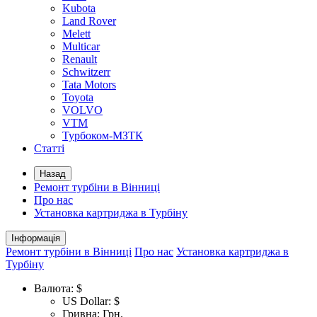
Kubota
Land Rover
Melett
Multicar
Renault
Schwitzerr
Tata Motors
Toyota
VOLVO
VTM
Турбоком-МЗТК
Статті
Назад
Ремонт турбіни в Вінниці
Про нас
Установка картриджа в Турбіну
Інформація
Ремонт турбіни в Вінниці
Про нас
Установка картриджа в
Турбіну
Валюта:
$
US Dollar: $
Гривна: Грн.