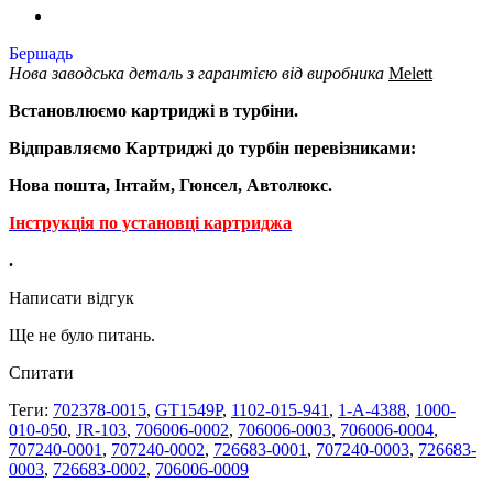
Бершадь
Нова заводська деталь з гарантією від виробника
Melett
Встановлюємо картриджі в турбіни.
Відправляємо Картриджі до турбін перевізниками:
Нова пошта, Інтайм, Гюнсел, Автолюкс.
Інструкція по установці картриджа
.
Написати відгук
Ще не було питань.
Спитати
Теги:
702378-0015
,
GT1549P
,
1102-015-941
,
1-A-4388
,
1000-
010-050
,
JR-103
,
706006-0002
,
706006-0003
,
706006-0004
,
707240-0001
,
707240-0002
,
726683-0001
,
707240-0003
,
726683-
0003
,
726683-0002
,
706006-0009