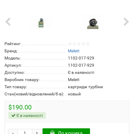
Рейтинг:
Бренд:
Melett
Модель:
1102-017-929
Артикул:
1102-017-929
Доступно:
Є в наявності
Виробник товару:
Melett
Тип товару:
картридж турбіни
Стан(новий/відновлений/б-в):
новый
$190.00
Є в наявності
-
До кошика
+