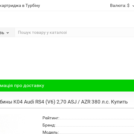
картриджа в Турбіну
Валюта:
$
зь
мація про доставку
ины K04 Audi RS4 (V6) 2,70 ASJ / AZR 380 л.с. Купить
Рейтинг:
Бренд:
Модель: