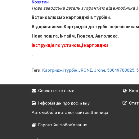
Козятин
Нова заводська деталь з гарантією від виробника
J
Встановлюємо картриджі в турбіни.
Відправляємо Картриджі до турбін перевізникам
Нова пошта, Інтайм, Гюнсел, Автолюкс.
Інструкція по установці картриджа
.
Теги:
Картриджі турбін JRONE
,
Jrone
,
53049700025
,
5
Наші контакти:
Связаться с нами
Карт
(063) 617-23-03
Інформація про доставку
Стат
(066) 434-40-98
Автомобили каталог сайтов Винница
Гарантійні зобов'язання