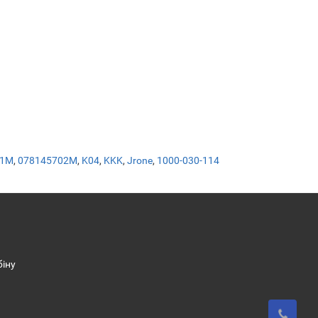
01M
,
078145702M
,
K04
,
KKK
,
Jrone
,
1000-030-114
біну