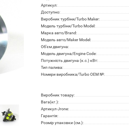
Артикул:
Доступно:
Виробник турбіни/Turbo Maker:
Модель турбіни/Turbo Model:
Марка авто/Brand:
Модель авто/Maker Model:
Об'єм двигуна:
Модель двигуна/Engine Code:
Потужність двигуна (к.с.) кВт:
Тип палива:
Номери виробника/Turbo OEM №:
Виробник товару:
Вага(кг.):
Артикул-Jrone:
Гарантія:
Розмір упаковки (см.):