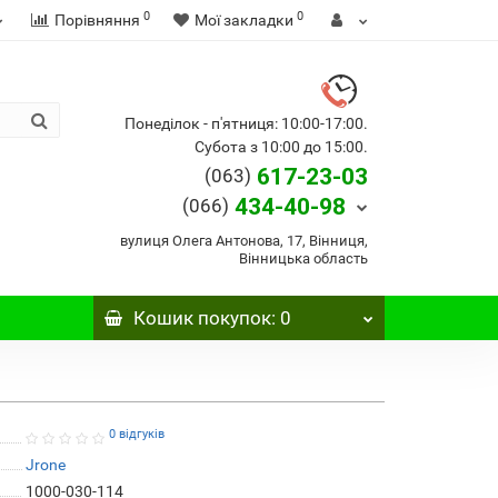
0
0
Порівняння
Мої закладки
Понеділок - п'ятниця: 10:00-17:00.
Субота з 10:00 до 15:00.
617-23-03
(063)
434-40-98
(066)
вулиця Олега Антонова, 17, Вінниця,
Вінницька область
Кошик
покупок
: 0
0 відгуків
Jrone
1000-030-114