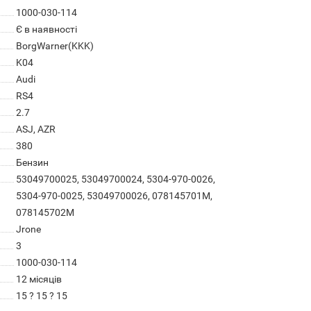
1000-030-114
Є в наявності
BorgWarner(KKK)
K04
Audi
RS4
2.7
ASJ, AZR
380
Бензин
53049700025, 53049700024, 5304-970-0026,
5304-970-0025, 53049700026, 078145701M,
078145702M
Jrone
3
1000-030-114
12 місяців
15 ? 15 ? 15