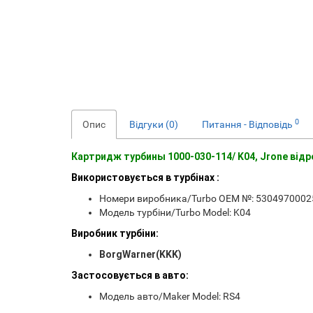
0
Опис
Відгуки (0)
Питання - Відповідь
Картридж турбины 1000-030-114/ K04, Jrone ві
Використовується в турбінах :
Номери виробника/Turbo OEM №: 53049700025
Модель турбіни/Turbo Model: K04
Виробник турбіни:
BorgWarner(KKK)
Застосовується в авто:
Модель авто/Maker Model: RS4