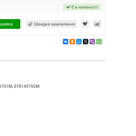
Є в наявності
ошика
Швидке замовлення
45701M, 078145702M