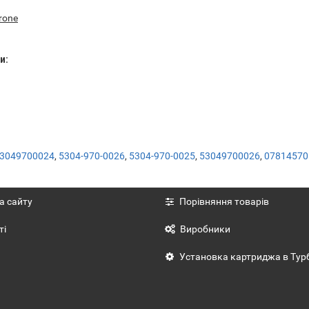
rone
и:
3049700024
,
5304-970-0026
,
5304-970-0025
,
53049700026
,
0781457
а сайту
Порівняння товарів
ті
Виробники
Установка картриджа в Тур