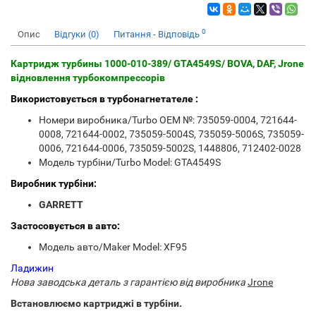
0
Опис
Відгуки (0)
Питання - Відповідь
Картридж турбины 1000-010-389/ GTA4549S/ BOVA, DAF, Jrone
відновлення турбокомпрессорів
Використовується в турбонагнетателе :
Номери виробника/Turbo OEM №: 735059-0004, 721644-
0008, 721644-0002, 735059-5004S, 735059-5006S, 735059-
0006, 721644-0006, 735059-5002S, 1448806, 712402-0028
Модель турбіни/Turbo Model: GTA4549S
Виробник турбіни:
GARRETT
Застосовується в авто:
Модель авто/Maker Model: XF95
Ладижин
Нова заводська деталь з гарантією від виробника
Jrone
Встановлюємо картриджі в турбіни.