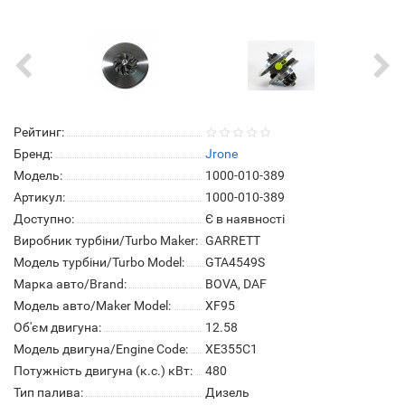
Рейтинг:
Бренд:
Jrone
Модель:
1000-010-389
Артикул:
1000-010-389
Доступно:
Є в наявності
Виробник турбіни/Turbo Maker:
GARRETT
Модель турбіни/Turbo Model:
GTA4549S
Марка авто/Brand:
BOVA, DAF
Модель авто/Maker Model:
XF95
Об'єм двигуна:
12.58
Модель двигуна/Engine Code:
XE355C1
Потужність двигуна (к.с.) кВт:
480
Тип палива:
Дизель