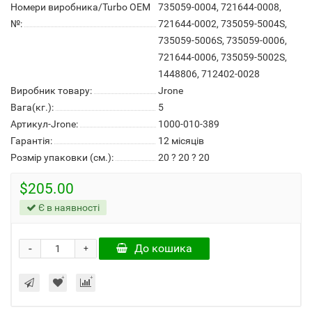
Номери виробника/Turbo OEM
735059-0004, 721644-0008,
№:
721644-0002, 735059-5004S,
735059-5006S, 735059-0006,
721644-0006, 735059-5002S,
1448806, 712402-0028
Виробник товару:
Jrone
Вага(кг.):
5
Артикул-Jrone:
1000-010-389
Гарантія:
12 місяців
Розмір упаковки (см.):
20 ? 20 ? 20
$205.00
Є в наявності
-
До кошика
+