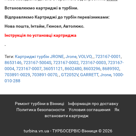
Встановлюємо картриджі в турбіни.
Відправляємо Картриджі до турбін перевізниками:
Нова пошта, Інтайм, Гюнсел, Автолюкс.
Інструкція по установці картриджа
.
Теги:
Картриджі турбін JRONE
,
Jrone
,
VOLVO
,
,
723167-0001
,
8653146
,
723167-5004S
,
723167-0002
,
723167-0003
,
723167-
0004
,
723167-0007
,
36051121
,
8602480
,
8603296
,
8689592
,
703891-0029
,
703891-0070
,
,
GT2052V
,
GARRETT
,
Jrone
,
1000-
010-288
Ремонт турбіни в Вінниці
Інформація про доставку
Политика безопасности
Условия соглашения
Як
встановити картридж
turbina.vn.ua - ТУРБОСЕРВІС-Вінниця © 2026