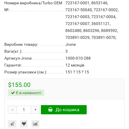
Номери виробника/Turbo OEM
723167-0001, 8653146,
№:
723167-5004S, 723167-0002,
723167-0003, 723167-0004,
723167-0007, 36051121,
8602480, 8603296, 8689592,
703891-0029, 703891-0070,
Виробник товару:
Jrone
Вага(кг.):
3
Артикул-Jrone:
1000-010-288
Гарантія:
12 місяців
Розмір упаковки (см.):
151 ? 15 ? 15
$155.00
Є в наявності
-
До кошика
+