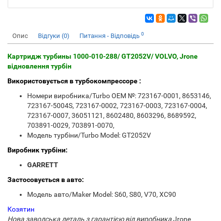
0
Опис
Відгуки (0)
Питання - Відповідь
Картридж турбины 1000-010-288/ GT2052V/ VOLVO, Jrone
відновлення турбін
Використовується в турбокомпрессоре :
Номери виробника/Turbo OEM №: 723167-0001, 8653146,
723167-5004S, 723167-0002, 723167-0003, 723167-0004,
723167-0007, 36051121, 8602480, 8603296, 8689592,
703891-0029, 703891-0070,
Модель турбіни/Turbo Model: GT2052V
Виробник турбіни:
GARRETT
Застосовується в авто:
Модель авто/Maker Model: S60, S80, V70, XC90
Козятин
Нова заводська деталь з гарантією від виробника
Jrone