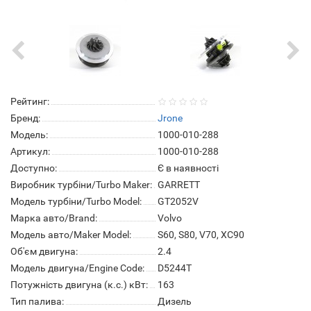
Рейтинг:
Бренд:
Jrone
Модель:
1000-010-288
Артикул:
1000-010-288
Доступно:
Є в наявності
Виробник турбіни/Turbo Maker:
GARRETT
Модель турбіни/Turbo Model:
GT2052V
Марка авто/Brand:
Volvo
Модель авто/Maker Model:
S60, S80, V70, XC90
Об'єм двигуна:
2.4
Модель двигуна/Engine Code:
D5244T
Потужність двигуна (к.с.) кВт:
163
Тип палива:
Дизель