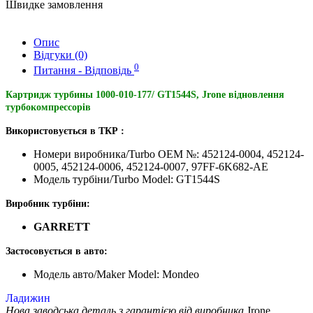
Швидке замовлення
Опис
Відгуки (0)
0
Питання - Відповідь
Картридж турбины 1000-010-177/ GT1544S, Jrone відновлення
турбокомпрессорів
Використовується в ТКР :
Номери виробника/Turbo OEM №: 452124-0004, 452124-
0005, 452124-0006, 452124-0007, 97FF-6K682-AE
Модель турбіни/Turbo Model: GT1544S
Виробник турбіни:
GARRETT
Застосовується в авто:
Модель авто/Maker Model: Mondeo
Ладижин
Нова заводська деталь з гарантією від виробника
Jrone