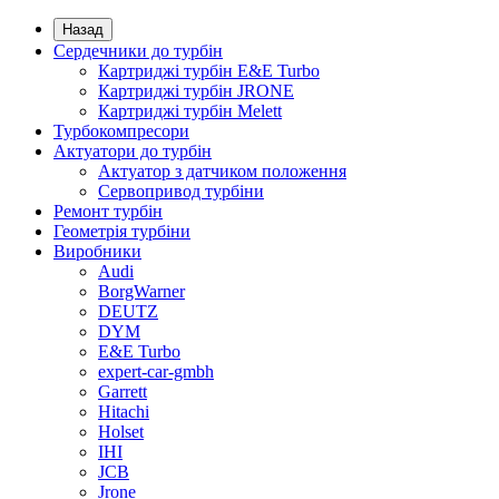
Назад
Сердечники до турбін
Картриджі турбін E&E Turbo
Картриджі турбін JRONE
Картриджі турбін Melett
Турбокомпресори
Актуатори до турбін
Актуатор з датчиком положення
Сервопривод турбіни
Ремонт турбін
Геометрія турбіни
Виробники
Audi
BorgWarner
DEUTZ
DYM
E&E Turbo
expert-car-gmbh
Garrett
Hitachi
Holset
IHI
JCB
Jrone