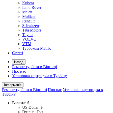
Kubota
Land Rover
Melett
Multicar
Renault
Schwitzerr
Tata Motors
Toyota
VOLVO
VTM
Турбоком-МЗТК
Статті
Назад
Ремонт турбіни в Вінниці
Про нас
Установка картриджа в Турбіну
Інформація
Ремонт турбіни в Вінниці
Про нас
Установка картриджа в
Турбіну
Валюта:
$
US Dollar: $
Гривна: Грн.