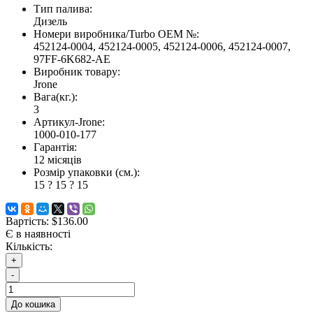
Тип палива:
Дизель
Номери виробника/Turbo OEM №:
452124-0004, 452124-0005, 452124-0006, 452124-0007,
97FF-6K682-AE
Виробник товару:
Jrone
Вага(кг.):
3
Артикул-Jrone:
1000-010-177
Гарантія:
12 місяців
Розмір упаковки (см.):
15 ? 15 ? 15
Вартість:
$136.00
Є в наявності
Кількість:
+
-
До кошика