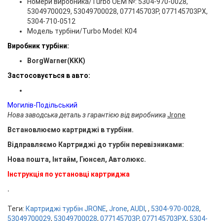
Номери виробника/Turbo OEM №: 5304-970-0028,
53049700029, 53049700028, 077145703P, 077145703PX,
5304-710-0512
Модель турбіни/Turbo Model: K04
Виробник турбіни:
BorgWarner(KKK)
Застосовується в авто:
Могилів-Подільський
Нова заводська деталь з гарантією від виробника
Jrone
Встановлюємо картриджі в турбіни.
Відправляємо Картриджі до турбін перевізниками:
Нова пошта, Інтайм, Гюнсел, Автолюкс.
Інструкція по установці картриджа
.
Теги:
Картриджі турбін JRONE
,
Jrone
,
AUDI
,
,
5304-970-0028
,
53049700029
,
53049700028
,
077145703P
,
077145703PX
,
5304-