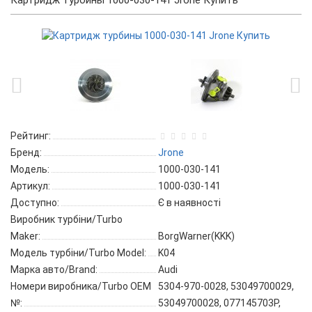
Картридж турбины 1000-030-141 Jrone Купить
Рейтинг:
Бренд:
Jrone
Модель:
1000-030-141
Артикул:
1000-030-141
Доступно:
Є в наявності
Виробник турбіни/Turbo
Maker:
BorgWarner(KKK)
Модель турбіни/Turbo Model:
K04
Марка авто/Brand:
Audi
Номери виробника/Turbo OEM
5304-970-0028, 53049700029,
№:
53049700028, 077145703P,