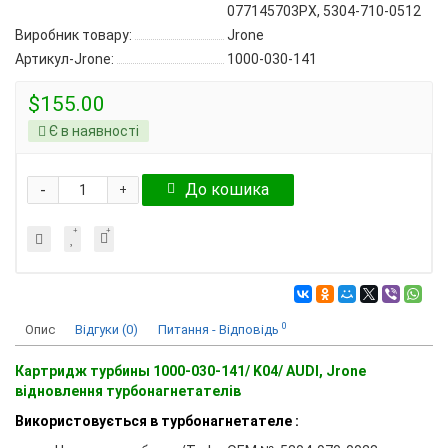
077145703PX, 5304-710-0512
Виробник товару:
Jrone
Артикул-Jrone:
1000-030-141
$155.00
Є в наявності
-
До кошика
+
0
Опис
Відгуки (0)
Питання - Відповідь
Картридж турбины 1000-030-141/ K04/ AUDI, Jrone
відновлення турбонагнетателів
Використовується в турбонагнетателе :