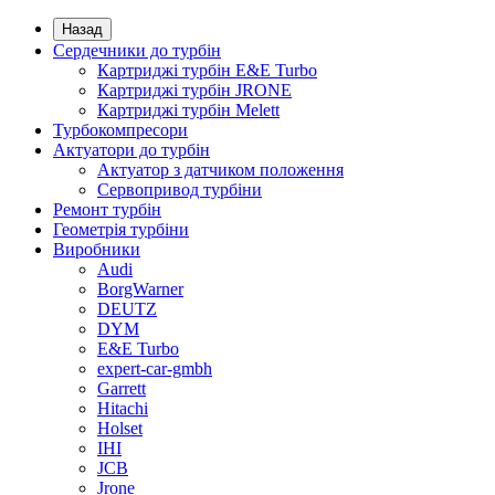
Назад
Сердечники до турбін
Картриджі турбін E&E Turbo
Картриджі турбін JRONE
Картриджі турбін Melett
Турбокомпресори
Актуатори до турбін
Актуатор з датчиком положення
Сервопривод турбіни
Ремонт турбін
Геометрія турбіни
Виробники
Audi
BorgWarner
DEUTZ
DYM
E&E Turbo
expert-car-gmbh
Garrett
Hitachi
Holset
IHI
JCB
Jrone