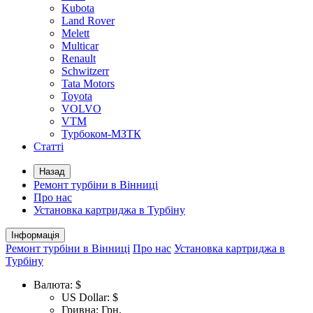
Kubota
Land Rover
Melett
Multicar
Renault
Schwitzerr
Tata Motors
Toyota
VOLVO
VTM
Турбоком-МЗТК
Статті
Назад
Ремонт турбіни в Вінниці
Про нас
Установка картриджа в Турбіну
Інформація
Ремонт турбіни в Вінниці
Про нас
Установка картриджа в
Турбіну
Валюта:
$
US Dollar: $
Гривна: Грн.