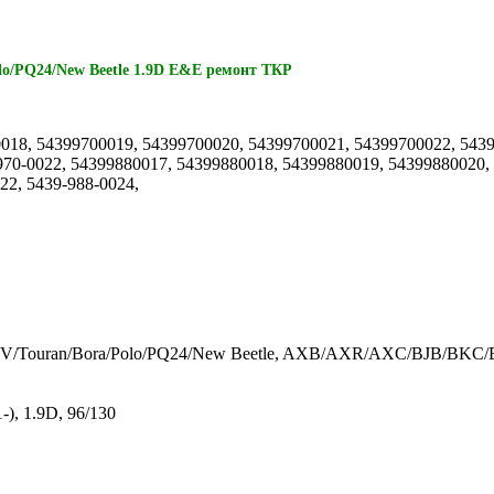
olo/PQ24/New Beetle 1.9D E&E ремонт ТКР
8, 54399700019, 54399700020, 54399700021, 54399700022, 54399
-970-0022, 54399880017, 54399880018, 54399880019, 54399880020,
22, 5439-988-0024,
lf V/Touran/Bora/Polo/PQ24/New Beetle, AXB/AXR/AXC/BJB/BKC/
, 1.9D, 96/130