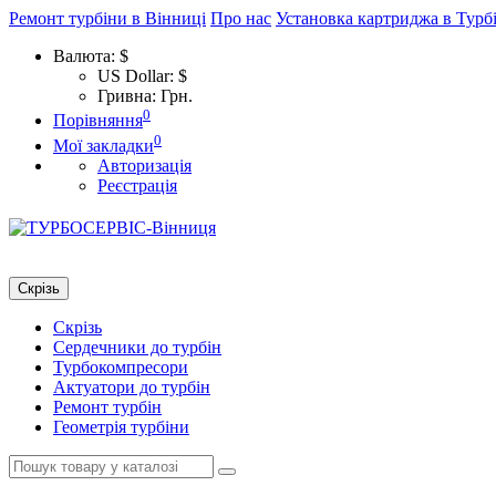
Ремонт турбіни в Вінниці
Про нас
Установка картриджа в Турб
Валюта:
$
US Dollar: $
Гривна: Грн.
0
Порівняння
0
Мої закладки
Авторизація
Реєстрація
Скрізь
Скрізь
Сердечники до турбін
Турбокомпресори
Актуатори до турбін
Ремонт турбін
Геометрія турбіни