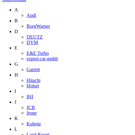
A
Audi
B
BorgWarner
D
DEUTZ
DYM
E
E&E Turbo
expert-car-gmbh
G
Garrett
H
Hitachi
Holset
I
IHI
J
JCB
Jrone
K
Kubota
L
Land Rover