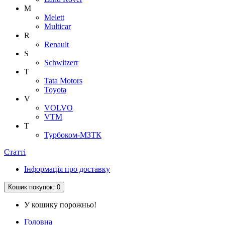
M
Melett
Multicar
R
Renault
S
Schwitzerr
T
Tata Motors
Toyota
V
VOLVO
VTM
Т
Турбоком-МЗТК
Статті
Інформація про доставку
Кошик
покупок
: 0
У кошику порожньо!
Головна