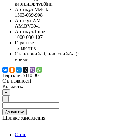
картридж турбіни
Артикул-Melett:
1303-039-908
Артікул AM:
AM.BV39-1
Артикул-Jrone:
1000-030-107
Гарантія:
12 місяців
Стан(новий/відновлений/б-в):
новый
Вартість:
$110.00
Є в наявності
Кількість:
+
-
До кошика
Швидке замовлення
Опис