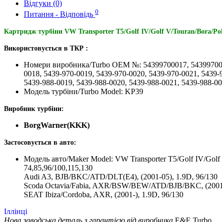
Відгуки (0)
0
Питання - Відповідь
Картридж турбіни VW Transporter T5/Golf IV/Golf V/Touran/Bora/P
Використовується в ТКР :
Номери виробника/Turbo OEM №: 54399700017, 5439970001
0018, 5439-970-0019, 5439-970-0020, 5439-970-0021, 5439
5439-988-0019, 5439-988-0020, 5439-988-0021, 5439-988-00
Модель турбіни/Turbo Model: KP39
Виробник турбіни:
BorgWarner(KKK)
Застосовується в авто:
Модель авто/Maker Model: VW Transporter T5/Golf IV/Go
74,85,96/100,115,130
Audi A3, BJB/BKC/ATD/DLT(E4), (2001-05), 1.9D, 96/130
Scoda Octavia/Fabia, AXR/BSW/BEW/ATD/BJB/BKC, (2001-)
SEAT Ibiza/Cordoba, AXR, (2001-), 1.9D, 96/130
Іллінці
Нова заводська деталь з гарантією від виробника
E&E Turbo