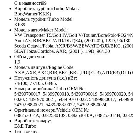
Є в наявності
99
Виробник турбіни/Turbo Maker:
BorgWarner(KKK)
Модель турбіни/Turbo Model:
KP39
Модель авто/Maker Model:
VW Transporter T5/Golf IV/Golf V/Touran/Bora/Polo/PQ2
Audi A3, BJB/BKC/ATD/DLT(E4), (2001-05), 1.9D, 96/130
Scoda Octavia/Fabia, AXR/BSW/BEW/ATD/BJB/BKC, (2001-)
SEAT Ibiza/Cordoba, AXR, (2001-), 1.9D, 96/130
Об'єм двигуна:
1.9
Модель двигуна/Engine Code:
AXB,AXR,AXC,BJB,BKC,BRU,PDI(EU3),ATD(E3),DLT(E
Потужність двигуна (к.с.) кВт:
74/100, 77/105, 63/85,
Номери виробника/Turbo OEM №:
54399700017, 54399700018, 54399700019, 54399700020, 543
0020, 5439-970-0021, 5439-970-0022, 54399880017, 543998
5439-988-0021, 5439-988-0022, 5439-988-0024,
Оригінальні номери/Vehicle OEM №:
038253014A, 038253010S, 038253010A, 038253014H, 0382
Виробник товару:
E&E Turbo
Тип товару: