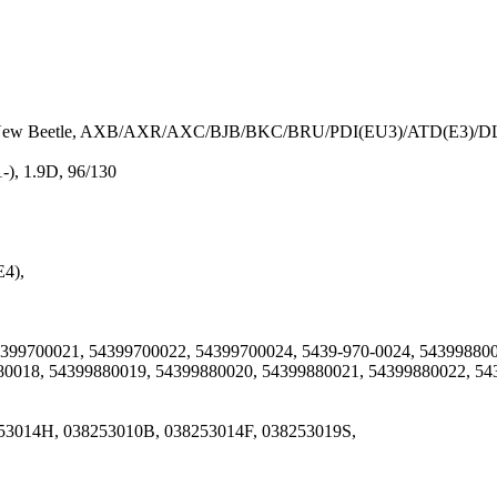
4/New Beetle, AXB/AXR/AXC/BJB/BKC/BRU/PDI(EU3)/ATD(E3)/DLT(E
, 1.9D, 96/130
4),
99700021, 54399700022, 54399700024, 5439-970-0024, 5439988002
80018, 54399880019, 54399880020, 54399880021, 54399880022, 543
53014H, 038253010B, 038253014F, 038253019S,