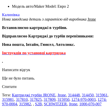
Модель авто/Maker Model: Евро 2
Калинівка
Нова заводська деталь з гарантією від виробника
Jrone
Встановлюємо картриджі в турбіни.
Відправляємо Картриджі до турбін перевізниками:
Нова пошта, Інтайм, Гюнсел, Автолюкс.
Інструкція по установці картриджа
.
Написати відгук
Ще не було питань.
Спитати
Теги:
Картриджі турбін JRONE
,
Jrone
,
314448
,
314450
,
315961
,
315981
,
317810
,
317825
,
317809
,
315950
,
1274-970-0003
,
1274-
970-0004
,
315982
,
,
S2B
,
SCHWITZER
,
Jrone
,
1000-070-007