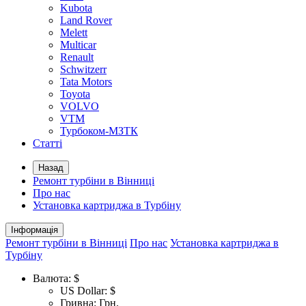
Kubota
Land Rover
Melett
Multicar
Renault
Schwitzerr
Tata Motors
Toyota
VOLVO
VTM
Турбоком-МЗТК
Статті
Назад
Ремонт турбіни в Вінниці
Про нас
Установка картриджа в Турбіну
Інформація
Ремонт турбіни в Вінниці
Про нас
Установка картриджа в
Турбіну
Валюта:
$
US Dollar: $
Гривна: Грн.