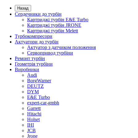
Назад
Сердечники до турбін
Картриджі турбін E&E Turbo
Картриджі турбін JRONE
Картриджі турбін Melett
Турбокомпресори
Актуатори до турбін
Актуатор з датчиком положення
Сервопривод турбіни
Ремонт турбін
Геометрія турбіни
Виробники
Audi
BorgWarner
DEUTZ
DYM
E&E Turbo
expert-car-gmbh
Garrett
Hitachi
Holset
IHI
JCB
Jrone