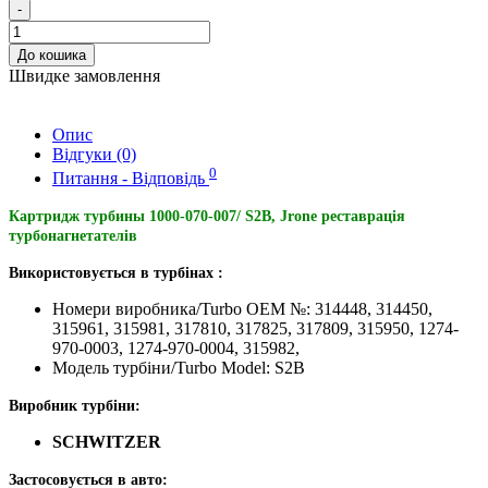
-
До кошика
Швидке замовлення
Опис
Відгуки (0)
0
Питання - Відповідь
Картридж турбины 1000-070-007/ S2B, Jrone реставрація
турбонагнетателів
Використовується в турбінах :
Номери виробника/Turbo OEM №: 314448, 314450,
315961, 315981, 317810, 317825, 317809, 315950, 1274-
970-0003, 1274-970-0004, 315982,
Модель турбіни/Turbo Model: S2B
Виробник турбіни:
SCHWITZER
Застосовується в авто: