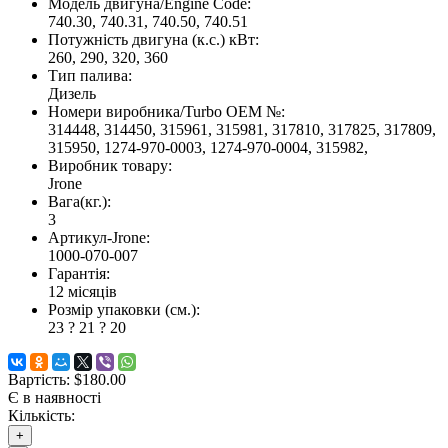
Модель двигуна/Engine Code:
740.30, 740.31, 740.50, 740.51
Потужність двигуна (к.с.) кВт:
260, 290, 320, 360
Тип палива:
Дизель
Номери виробника/Turbo OEM №:
314448, 314450, 315961, 315981, 317810, 317825, 317809,
315950, 1274-970-0003, 1274-970-0004, 315982,
Виробник товару:
Jrone
Вага(кг.):
3
Артикул-Jrone:
1000-070-007
Гарантія:
12 місяців
Розмір упаковки (см.):
23 ? 21 ? 20
Вартість:
$180.00
Є в наявності
Кількість:
+