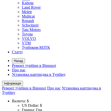
Kubota
Land Rover
Melett
Multicar
Renault
Schwitzerr
Tata Motors
Toyota
VOLVO
VTM
Турбоком-МЗТК
Статті
Назад
Ремонт турбіни в Вінниці
Про нас
Установка картриджа в Турбіну
Інформація
Ремонт турбіни в Вінниці
Про нас
Установка картриджа в
Турбіну
Валюта:
$
US Dollar: $
Гривна: Грн.