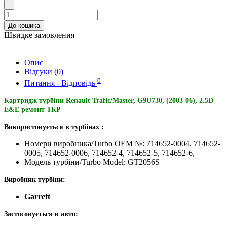
-
До кошика
Швидке замовлення
Опис
Відгуки (0)
0
Питання - Відповідь
Картридж турбіни Renault Trafic/Master, G9U730, (2003-06), 2.5D
E&E ремонт ТКР
Використовується в турбінах :
Номери виробника/Turbo OEM №: 714652-0004, 714652-
0005, 714652-0006, 714652-4, 714652-5, 714652-6,
Модель турбіни/Turbo Model: GT2056S
Виробник турбіни:
Garrett
Застосовується в авто: