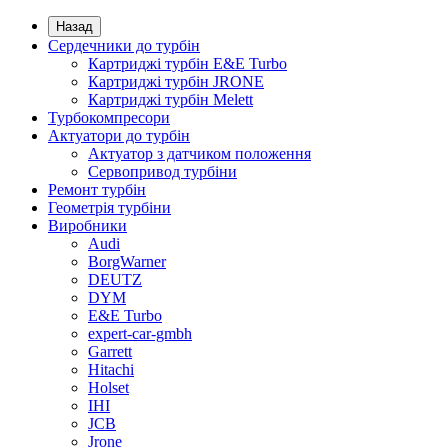
Назад
Сердечники до турбін
Картриджі турбін E&E Turbo
Картриджі турбін JRONE
Картриджі турбін Melett
Турбокомпресори
Актуатори до турбін
Актуатор з датчиком положення
Сервопривод турбіни
Ремонт турбін
Геометрія турбіни
Виробники
Audi
BorgWarner
DEUTZ
DYM
E&E Turbo
expert-car-gmbh
Garrett
Hitachi
Holset
IHI
JCB
Jrone