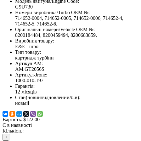
Модель двигуна/Engine Code:
G9U730
Номери виробника/Turbo OEM №:
714652-0004, 714652-0005, 714652-0006, 714652-4,
714652-5, 714652-6,
Оригінальні номери/Vehicle OEM №:
8200184484, 8200459494, 8200683859,
Виробник товару:
E&E Turbo
Тип товару:
картридж турбіни
Артікул AM:
AM.GT2056S
Артикул-Jrone:
1000-010-197
Гарантія:
12 місяців
Стан(новий/відновлений/б-в):
новый
Вартість:
$122.00
Є в наявності
Кількість:
+