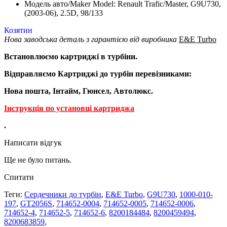
Модель авто/Maker Model: Renault Trafic/Master, G9U730,
(2003-06), 2.5D, 98/133
Козятин
Нова заводська деталь з гарантією від виробника
E&E Turbo
Встановлюємо картриджі в турбіни.
Відправляємо Картриджі до турбін перевізниками:
Нова пошта, Інтайм, Гюнсел, Автолюкс.
Інструкція по установці картриджа
.
Написати відгук
Ще не було питань.
Спитати
Теги:
Сердечники до турбін
,
E&E Turbo
,
G9U730
,
1000-010-
197
,
GT2056S
,
714652-0004
,
714652-0005
,
714652-0006
,
714652-4
,
714652-5
,
714652-6
,
8200184484
,
8200459494
,
8200683859
,