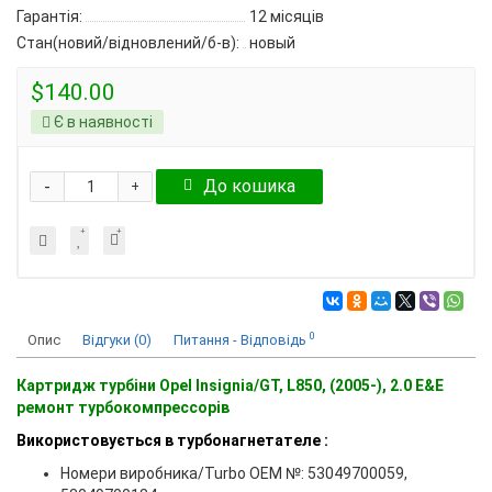
Гарантія:
12 місяців
Стан(новий/відновлений/б-в):
новый
$140.00
Є в наявності
-
До кошика
+
0
Опис
Відгуки (0)
Питання - Відповідь
Картридж турбіни Opel Insignia/GT, L850, (2005-), 2.0 E&E
ремонт турбокомпрессорів
Використовується в турбонагнетателе :
Номери виробника/Turbo OEM №: 53049700059,