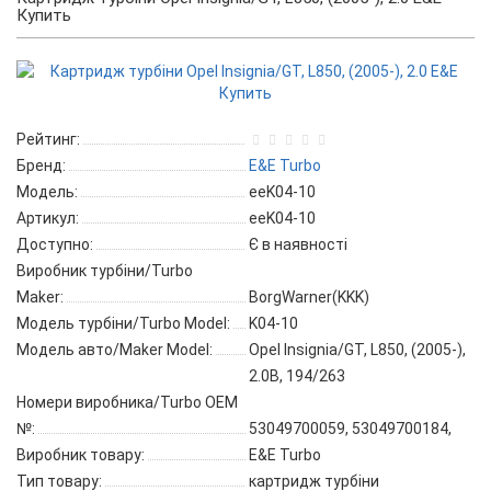
Купить
Рейтинг:
Бренд:
E&E Turbo
Модель:
eeK04-10
Артикул:
eeK04-10
Доступно:
Є в наявності
Виробник турбіни/Turbo
Maker:
BorgWarner(KKK)
Модель турбіни/Turbo Model:
K04-10
Модель авто/Maker Model:
Opel Insignia/GT, L850, (2005-),
2.0B, 194/263
Номери виробника/Turbo OEM
№:
53049700059, 53049700184,
Виробник товару:
E&E Turbo
Тип товару:
картридж турбіни