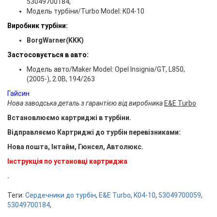
53049700184,
Модель турбіни/Turbo Model: K04-10
Виробник турбіни:
BorgWarner(KKK)
Застосовується в авто:
Модель авто/Maker Model: Opel Insignia/GT, L850,
(2005-), 2.0B, 194/263
Гайсин
Нова заводська деталь з гарантією від виробника
E&E Turbo
Встановлюємо картриджі в турбіни.
Відправляємо Картриджі до турбін перевізниками:
Нова пошта, Інтайм, Гюнсел, Автолюкс.
Інструкція по установці картриджа
.
Теги:
Сердечники до турбін
,
E&E Turbo
,
K04-10
,
53049700059
,
53049700184
,