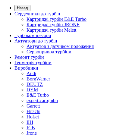
Назад
Сердечники до турбін
Картриджі турбін E&E Turbo
Картриджі турбін JRONE
Картриджі турбін Melett
Турбокомпресори
Актуатори до турбін
Актуатор з датчиком положення
Сервопривод турбіни
Ремонт турбін
Геометрія турбіни
Виробники
Audi
BorgWarner
DEUTZ
DYM
E&E Turbo
expert-car-gmbh
Garrett
Hitachi
Holset
IHI
JCB
Jrone