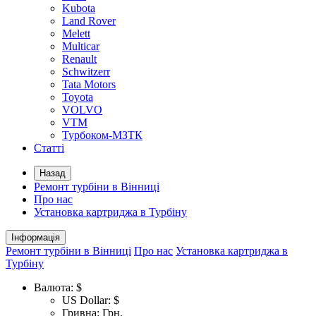
Kubota
Land Rover
Melett
Multicar
Renault
Schwitzerr
Tata Motors
Toyota
VOLVO
VTM
Турбоком-МЗТК
Статті
Назад
Ремонт турбіни в Вінниці
Про нас
Установка картриджа в Турбіну
Інформація
Ремонт турбіни в Вінниці
Про нас
Установка картриджа в
Турбіну
Валюта:
$
US Dollar: $
Гривна: Грн.