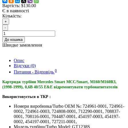
Вартість:
$130.00
Є в наявності
Кількість:
+
-
До кошика
Швидке замовлення
Опис
Відгуки (0)
0
Питання - Відповідь
Картридж турбіни Mercedes Smart MCC/Smart, M160/M160R3,
(1998-1999), 0,6B 40/55 E&E відремонтувати турбонагнетателів
Використовується в ТКР :
Номери виробника/Turbo OEM №: 724961-0001, 724961-
0002, 724961-0003, 724808-0001, 712290-0001, 708837-
0001, 708116-0001, 704487-0001, 454197-0003, 454197-
0002, 454197-0001, 727211-0001,
Модель турбіни/Turbo Model: GT1238S