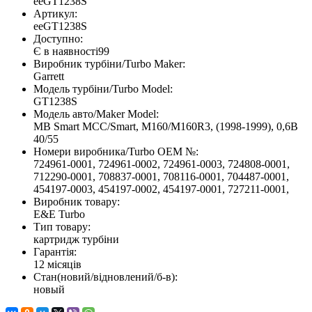
eeGT1238S
Артикул:
eeGT1238S
Доступно:
Є в наявності
99
Виробник турбіни/Turbo Maker:
Garrett
Модель турбіни/Turbo Model:
GT1238S
Модель авто/Maker Model:
MB Smart MCC/Smart, M160/M160R3, (1998-1999), 0,6B
40/55
Номери виробника/Turbo OEM №:
724961-0001, 724961-0002, 724961-0003, 724808-0001,
712290-0001, 708837-0001, 708116-0001, 704487-0001,
454197-0003, 454197-0002, 454197-0001, 727211-0001,
Виробник товару:
E&E Turbo
Тип товару:
картридж турбіни
Гарантія:
12 місяців
Стан(новий/відновлений/б-в):
новый