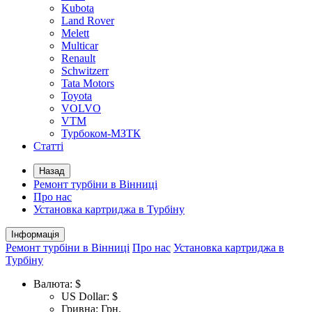
Kubota
Land Rover
Melett
Multicar
Renault
Schwitzerr
Tata Motors
Toyota
VOLVO
VTM
Турбоком-МЗТК
Статті
Назад
Ремонт турбіни в Вінниці
Про нас
Установка картриджа в Турбіну
Інформація
Ремонт турбіни в Вінниці
Про нас
Установка картриджа в
Турбіну
Валюта:
$
US Dollar: $
Гривна: Грн.