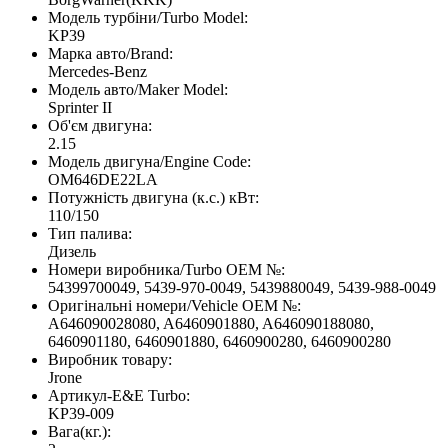
Модель турбіни/Turbo Model:
KP39
Марка авто/Brand:
Mercedes-Benz
Модель авто/Maker Model:
Sprinter II
Об'єм двигуна:
2.15
Модель двигуна/Engine Code:
OM646DE22LA
Потужність двигуна (к.с.) кВт:
110/150
Тип палива:
Дизель
Номери виробника/Turbo OEM №:
54399700049, 5439-970-0049, 5439880049, 5439-988-0049
Оригінальні номери/Vehicle OEM №:
A646090028080, A6460901880, A646090188080,
6460901180, 6460901880, 6460900280, 6460900280
Виробник товару:
Jrone
Артикул-E&E Turbo:
KP39-009
Вага(кг.):