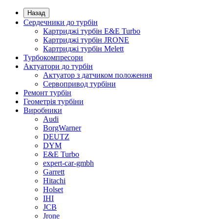
Назад
Сердечники до турбін
Картриджі турбін E&E Turbo
Картриджі турбін JRONE
Картриджі турбін Melett
Турбокомпресори
Актуатори до турбін
Актуатор з датчиком положення
Сервопривод турбіни
Ремонт турбін
Геометрія турбіни
Виробники
Audi
BorgWarner
DEUTZ
DYM
E&E Turbo
expert-car-gmbh
Garrett
Hitachi
Holset
IHI
JCB
Jrone