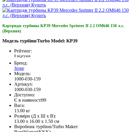
Картридж турбины KP39 Mercedes Sprinter II 2.2 OM646 150 л.с.
(Верхняя)
Модель турбіни/Turbo Model:
KP39
Рейтинг:
0 відгуків
Бренд:
Jrone
Модель:
1000-030-159
Артикул:
1000-030-159
Доступно:
Є в наявності
99
Вага:
13.00
кг
Розміри (Д x Ш x В):
13.00 x 16.00 x 1.50 см
Виробник турбіни/Turbo Maker:
BorgWarner(KKK)