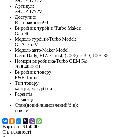
eeGTA1752V
Артикул:
eeGTA1752V
Доступно:
Є в наявності
99
Виробник турбіни/Turbo Maker:
Garrett
Модель турбіни/Turbo Model:
GTA1752V
Модель авто/Maker Model:
Iveco Daily, F1A Euro 4, (2006), 2.3D, 100/136
Номери виробника/Turbo OEM №:
769040-0001,
Виробник товару:
E&E Turbo
Тип товару:
картридж турбіни
Гарантія:
12 місяців
Стан(новий/відновлений/б-в):
новый
Вартість:
$150.00
Є в наявності