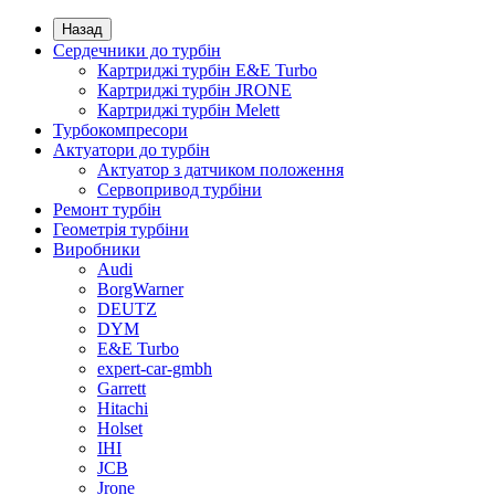
Назад
Сердечники до турбін
Картриджі турбін E&E Turbo
Картриджі турбін JRONE
Картриджі турбін Melett
Турбокомпресори
Актуатори до турбін
Актуатор з датчиком положення
Сервопривод турбіни
Ремонт турбін
Геометрія турбіни
Виробники
Audi
BorgWarner
DEUTZ
DYM
E&E Turbo
expert-car-gmbh
Garrett
Hitachi
Holset
IHI
JCB
Jrone