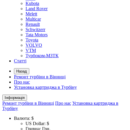
Kubota
Land Rover
Melett
Multicar
Renault
Schwitzerr
Tata Motors
Toyota
VOLVO
VTM
Турбоком-МЗТК
Статті
Назад
Ремонт турбіни в Вінниці
Про нас
Установка картриджа в Турбіну
Інформація
Ремонт турбіни в Вінниці
Про нас
Установка картриджа в
Турбіну
Валюта:
$
US Dollar: $
Гривна: Грн.