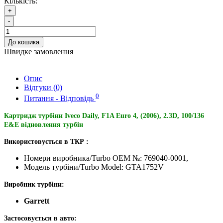
Кількість:
+
-
До кошика
Швидке замовлення
Опис
Відгуки (0)
0
Питання - Відповідь
Картридж турбіни Iveco Daily, F1A Euro 4, (2006), 2.3D, 100/136
E&E відновлення турбін
Використовується в ТКР :
Номери виробника/Turbo OEM №: 769040-0001,
Модель турбіни/Turbo Model: GTA1752V
Виробник турбіни:
Garrett
Застосовується в авто: