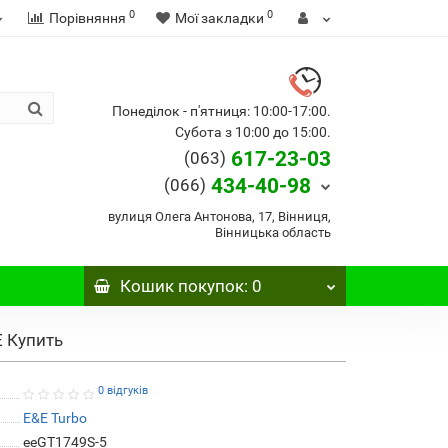
0
0
Порівняння
Мої закладки
Понеділок - п'ятниця: 10:00-17:00.
Субота з 10:00 до 15:00.
617-23-03
(063)
434-40-98
(066)
вулиця Олега Антонова, 17, Вінниця,
Вінницька область
Кошик
покупок
: 0
E Купить
0 відгуків
E&E Turbo
eeGT1749S-5