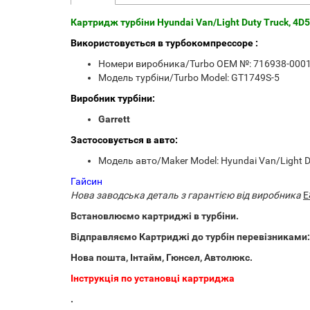
Картридж турбіни Hyundai Van/Light Duty Truck, 4D5
Використовується в турбокомпрессоре :
Номери виробника/Turbo OEM №: 716938-0001
Модель турбіни/Turbo Model: GT1749S-5
Виробник турбіни:
Garrett
Застосовується в авто:
Модель авто/Maker Model: Hyundai Van/Light Du
Гайсин
Нова заводська деталь з гарантією від виробника
E
Встановлюємо картриджі в турбіни.
Відправляємо Картриджі до турбін перевізниками:
Нова пошта, Інтайм, Гюнсел, Автолюкс.
Інструкція по установці картриджа
.