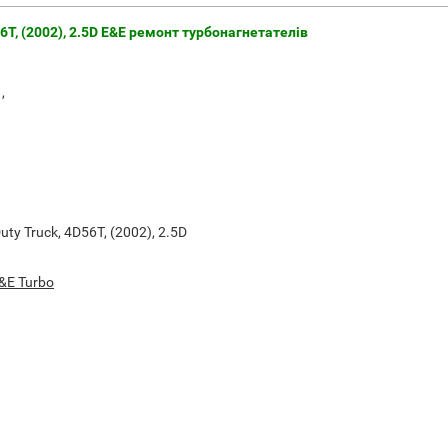
6T, (2002), 2.5D E&E ремонт турбонагнетателів
,
ty Truck, 4D56T, (2002), 2.5D
&E Turbo