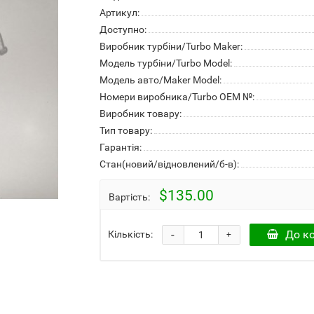
Артикул:
Доступно:
Виробник турбіни/Turbo Maker:
Модель турбіни/Turbo Model:
Модель авто/Maker Model:
Номери виробника/Turbo OEM №:
Виробник товару:
Тип товару:
Гарантія:
Стан(новий/відновлений/б-в):
$135.00
Вартість:
-
До к
Кількість:
+