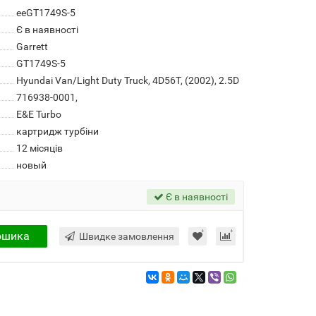
eeGT1749S-5
Є в наявності
Garrett
GT1749S-5
Hyundai Van/Light Duty Truck, 4D56T, (2002), 2.5D
716938-0001,
E&E Turbo
картридж турбіни
12 місяців
новый
Є в наявності
ошика
Швидке замовлення