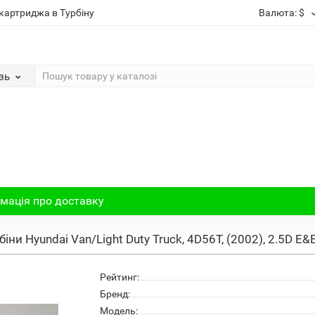
картриджа в Турбіну
Валюта:
$
зь
мація про доставку
іни Hyundai Van/Light Duty Truck, 4D56T, (2002), 2.5D E&
Рейтинг:
Бренд:
Модель: