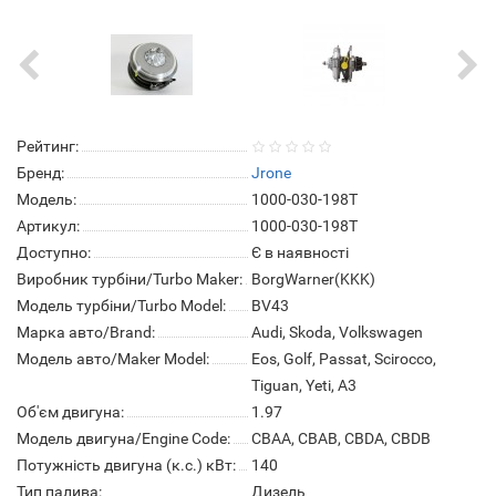
Рейтинг:
Бренд:
Jrone
Модель:
1000-030-198T
Артикул:
1000-030-198T
Доступно:
Є в наявності
Виробник турбіни/Turbo Maker:
BorgWarner(KKK)
Модель турбіни/Turbo Model:
BV43
Марка авто/Brand:
Audi, Skoda, Volkswagen
Модель авто/Maker Model:
Eos, Golf, Passat, Scirocco,
Tiguan, Yeti, A3
Об'єм двигуна:
1.97
Модель двигуна/Engine Code:
CBAA, CBAB, CBDA, CBDB
Потужність двигуна (к.с.) кВт:
140
Тип палива:
Дизель