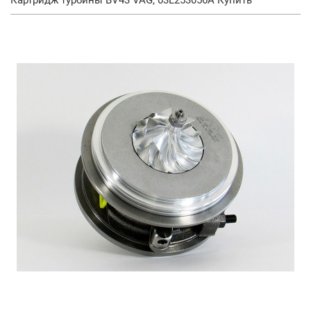
Картридж турбины BV43 VAG, 03L253056A Купить