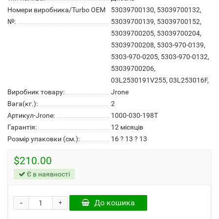
Номери виробника/Turbo OEM
53039700130, 53039700132,
№:
53039700139, 53039700152,
53039700205, 53039700204,
53039700208, 5303-970-0139,
5303-970-0205, 5303-970-0132,
53039700206,
03L2530191V255, 03L253016F,
Виробник товару:
Jrone
Вага(кг.):
2
Артикул-Jrone:
1000-030-198T
Гарантія:
12 місяців
Розмір упаковки (см.):
16 ? 13 ? 13
$210.00
Є в наявності
-
До кошика
+