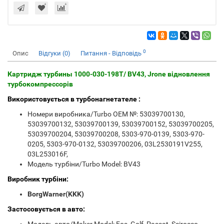
0
Опис
Відгуки (0)
Питання - Відповідь
Картридж турбины 1000-030-198T/ BV43, Jrone відновлення
турбокомпрессорів
Використовується в турбонагнетателе :
Номери виробника/Turbo OEM №: 53039700130,
53039700132, 53039700139, 53039700152, 53039700205,
53039700204, 53039700208, 5303-970-0139, 5303-970-
0205, 5303-970-0132, 53039700206, 03L2530191V255,
03L253016F,
Модель турбіни/Turbo Model: BV43
Виробник турбіни:
BorgWarner(KKK)
Застосовується в авто: