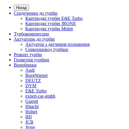
Назад
Сердечники до турбін
Картриджі турбін E&E Turbo
Картриджі турбін JRONE
Картриджі турбін Melett
Турбокомпресори
Актуатори до турбін
Актуатор з датчиком положення
Сервопривод турбіни
Ремонт турбін
Геометрія турбіни
Виробники
Audi
BorgWarner
DEUTZ
DYM
E&E Turbo
expert-car-gmbh
Garrett
Hitachi
Holset
IHI
JCB
Jrone