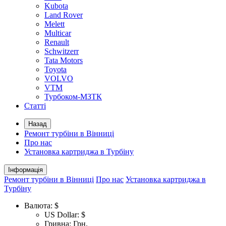
Kubota
Land Rover
Melett
Multicar
Renault
Schwitzerr
Tata Motors
Toyota
VOLVO
VTM
Турбоком-МЗТК
Статті
Назад
Ремонт турбіни в Вінниці
Про нас
Установка картриджа в Турбіну
Інформація
Ремонт турбіни в Вінниці
Про нас
Установка картриджа в
Турбіну
Валюта:
$
US Dollar: $
Гривна: Грн.