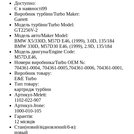
Доступно:
Є в наявності
99
Виробник турбіни/Turbo Maker:
Garrett
Модель турбіни/Turbo Model:
GT2256V-2
Модель авто/Maker Model:
BMW X5/330D, M57D E46, (1999), 3.0D, 135/184
BMW 330D, M57D30 E46, (1999), 2.9D, 135/184
Модель двигуна/Engine Code:
M57D,E46,
Номери виробника/Turbo OEM №:
704361-0004, 704361-0005,704361-0006, 704361-0001,
Виробник товару:
E&E Turbo
Тип товару:
картридж турбіни
Артикул-Melett:
1102-022-907
Артикул-Jrone:
1000-010-105
Гарантія:
12 місяців
Стан(новий/відновлений/б-в):
новый