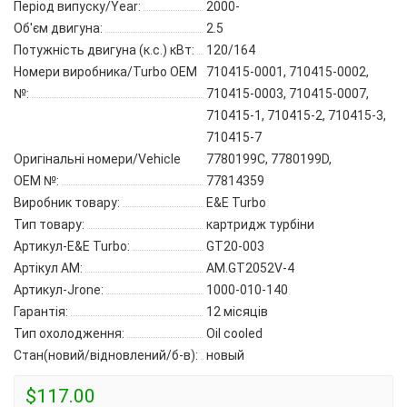
Період випуску/Year:
2000-
Об'єм двигуна:
2.5
Потужність двигуна (к.с.) кВт:
120/164
Номери виробника/Turbo OEM
710415-0001, 710415-0002,
№:
710415-0003, 710415-0007,
710415-1, 710415-2, 710415-3,
710415-7
Оригінальні номери/Vehicle
7780199C, 7780199D,
OEM №:
77814359
Виробник товару:
E&E Turbo
Тип товару:
картридж турбіни
Артикул-E&E Turbo:
GT20-003
Артікул AM:
AM.GT2052V-4
Артикул-Jrone:
1000-010-140
Гарантія:
12 місяців
Тип охолодження:
Oil cooled
Стан(новий/відновлений/б-в):
новый
$117.00