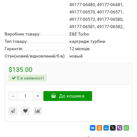
49177-06480, 49177-06481,
49177-06570, 49177-06571,
49177-06572, 49177-06580,
49177-06581, 49177-06582,
Виробник товару:
E&E Turbo
Тип товару:
картридж турбіни
Гарантія:
12 місяців
Стан(новий/відновлений/б-в):
новый
$135.00
Є в наявності
-
До кошика
+