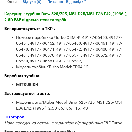
0
Опис
Відгуки (0)
Питання - Відповідь
Картридж турбіни Bmw 525/725, M51 D25/M51 E36 E42, (1996-),
2.5D E&E відремонтувати турбін
Використовується в ТКР :
Номери виробника/Turbo OEM №: 49177-06450, 49177-
06451, 49177-06452, 49177-06460, 49177-06461, 49177-
06470, 49177-06471, 49177-06472, 49177-06480, 49177-
06481, 49177-06570, 49177-06571, 49177-06572, 49177-
06580, 49177-06581, 49177-06582,
Модель турбіни/Turbo Model: TD04-12
Виробник турбіни:
MITSUBISHI
Застосовується в авто:
Модель авто/Maker Model: Bmw 525/725, M51 D25/M51
E36 E42, (1996-), 2.5D, 85,105/116,143
Шаргород
Нова заводська деталь з гарантією від виробника
E&E Turbo
Встановлюємо картриджі в турбіни.