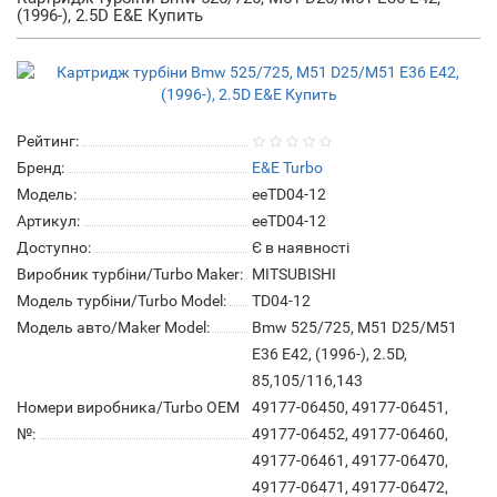
(1996-), 2.5D E&E Купить
Рейтинг:
Бренд:
E&E Turbo
Модель:
eeTD04-12
Артикул:
eeTD04-12
Доступно:
Є в наявності
Виробник турбіни/Turbo Maker:
MITSUBISHI
Модель турбіни/Turbo Model:
TD04-12
Модель авто/Maker Model:
Bmw 525/725, M51 D25/M51
E36 E42, (1996-), 2.5D,
85,105/116,143
Номери виробника/Turbo OEM
49177-06450, 49177-06451,
№:
49177-06452, 49177-06460,
49177-06461, 49177-06470,
49177-06471, 49177-06472,