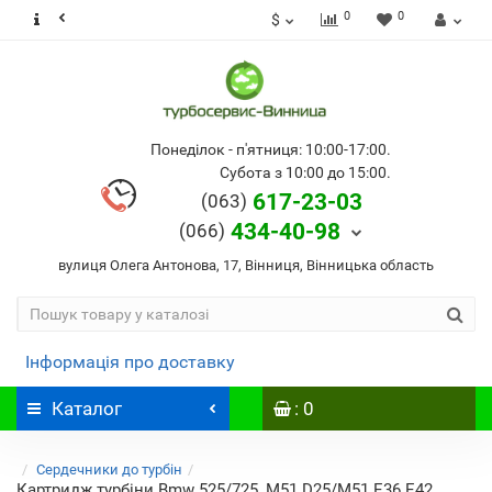
0
0
$
Понеділок - п'ятниця: 10:00-17:00.
Субота з 10:00 до 15:00.
617-23-03
(063)
434-40-98
(066)
вулиця Олега Антонова, 17, Вінниця, Вінницька область
Інформація про доставку
Каталог
: 0
Сердечники до турбін
Картридж турбіни Bmw 525/725, M51 D25/M51 E36 E42,