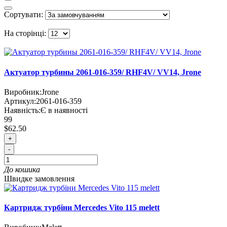
Сортувати:
На сторінці:
Актуатор турбины 2061-016-359/ RHF4V/ VV14, Jrone
Виробник:
Jrone
Артикул:
2061-016-359
Наявність:
Є в наявності
99
$62.50
+
-
До кошика
Швидке замовлення
Картридж турбіни Mercedes Vito 115 melett