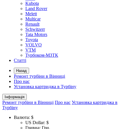
Kubota
Land Rover
Melett
Multicar
Renault
Schwitzerr
Tata Motors
Toyota
VOLVO
VTM
Турбоком-МЗТК
Статті
Назад
Ремонт турбіни в Вінниці
Про нас
Установка картриджа в Турбіну
Інформація
Ремонт турбіни в Вінниці
Про нас
Установка картриджа в
Турбіну
Валюта:
$
US Dollar: $
Гривна: Грн.