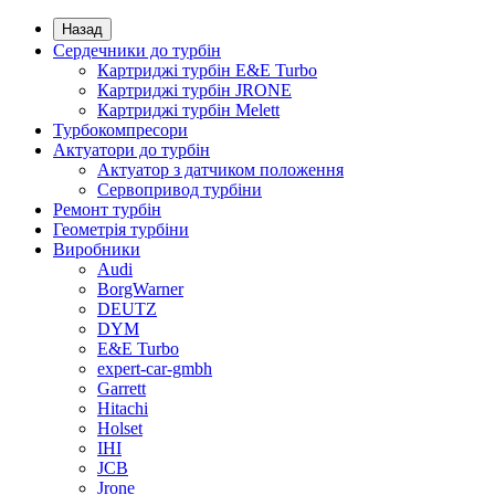
Назад
Сердечники до турбін
Картриджі турбін E&E Turbo
Картриджі турбін JRONE
Картриджі турбін Melett
Турбокомпресори
Актуатори до турбін
Актуатор з датчиком положення
Сервопривод турбіни
Ремонт турбін
Геометрія турбіни
Виробники
Audi
BorgWarner
DEUTZ
DYM
E&E Turbo
expert-car-gmbh
Garrett
Hitachi
Holset
IHI
JCB
Jrone