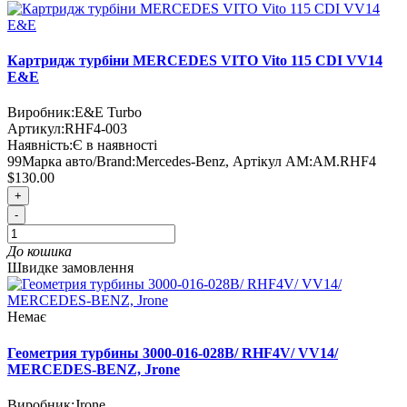
Картридж турбіни MERCEDES VITO Vito 115 CDI VV14
E&E
Виробник:
E&E Turbo
Артикул:
RHF4-003
Наявність:
Є в наявності
99
Марка авто/Brand:
Mercedes-Benz
,
Артікул AM:
AM.RHF4
$130.00
+
-
До кошика
Швидке замовлення
Немає
Геометрия турбины 3000-016-028B/ RHF4V/ VV14/
MERCEDES-BENZ, Jrone
Виробник:
Jrone