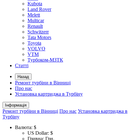
Kubota
Land Rover
Melett
Multicar
Renault
Schwitzerr
Tata Motors
Toyota
VOLVO
VTM
Турбоком-МЗТК
Статті
Назад
Ремонт турбіни в Вінниці
Про нас
Установка картриджа в Турбіну
Інформація
Ремонт турбіни в Вінниці
Про нас
Установка картриджа в
Турбіну
Валюта:
$
US Dollar: $
Гривна: Грн.