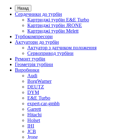
Назад
Сердечники до турбін
Картриджі турбін E&E Turbo
Картриджі турбін JRONE
Картриджі турбін Melett
Турбокомпресори
Актуатори до турбін
Актуатор з датчиком положення
Сервопривод турбіни
Ремонт турбін
Геометрія турбіни
Виробники
Audi
BorgWarner
DEUTZ
DYM
E&E Turbo
expert-car-gmbh
Garrett
Hitachi
Holset
IHI
JCB
Jrone