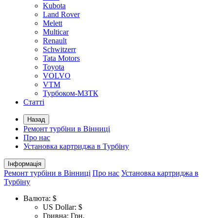
Kubota
Land Rover
Melett
Multicar
Renault
Schwitzerr
Tata Motors
Toyota
VOLVO
VTM
Турбоком-МЗТК
Статті
Назад
Ремонт турбіни в Вінниці
Про нас
Установка картриджа в Турбіну
Інформація
Ремонт турбіни в Вінниці
Про нас
Установка картриджа в
Турбіну
Валюта:
$
US Dollar: $
Гривна: Грн.