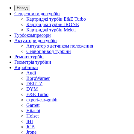
Назад
Сердечники до турбін
Картриджі турбін E&E Turbo
Картриджі турбін JRONE
Картриджі турбін Melett
Турбокомпресори
Актуатори до турбін
Актуатор з датчиком положення
Сервопривод турбіни
Ремонт турбін
Геометрія турбіни
Виробники
Audi
BorgWarner
DEUTZ
DYM
E&E Turbo
expert-car-gmbh
Garrett
Hitachi
Holset
IHI
JCB
Jrone