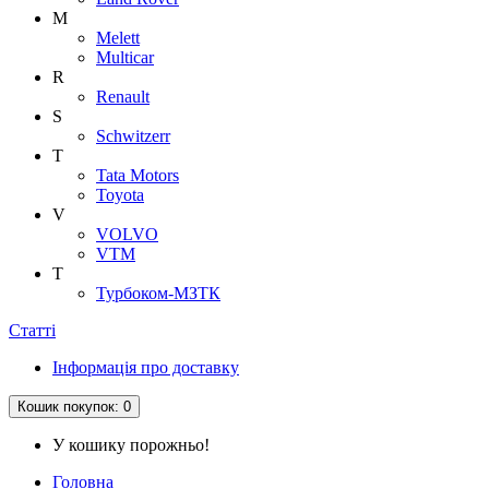
M
Melett
Multicar
R
Renault
S
Schwitzerr
T
Tata Motors
Toyota
V
VOLVO
VTM
Т
Турбоком-МЗТК
Статті
Інформація про доставку
Кошик
покупок
: 0
У кошику порожньо!
Головна