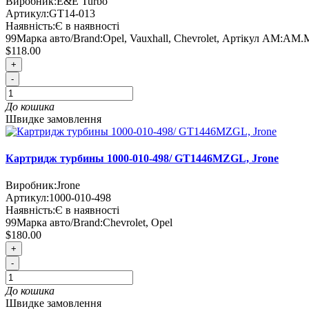
Виробник:
E&E Turbo
Артикул:
GT14-013
Наявність:
Є в наявності
99
Марка авто/Brand:
Opel, Vauxhall, Chevrolet
,
Артікул AM:
AM.
$118.00
+
-
До кошика
Швидке замовлення
Картридж турбины 1000-010-498/ GT1446MZGL, Jrone
Виробник:
Jrone
Артикул:
1000-010-498
Наявність:
Є в наявності
99
Марка авто/Brand:
Chevrolet, Opel
$180.00
+
-
До кошика
Швидке замовлення