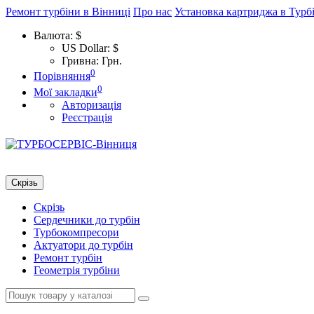
Ремонт турбіни в Вінниці
Про нас
Установка картриджа в Турб
Валюта:
$
US Dollar: $
Гривна: Грн.
0
Порівняння
0
Мої закладки
Авторизація
Реєстрація
Скрізь
Скрізь
Сердечники до турбін
Турбокомпресори
Актуатори до турбін
Ремонт турбін
Геометрія турбіни