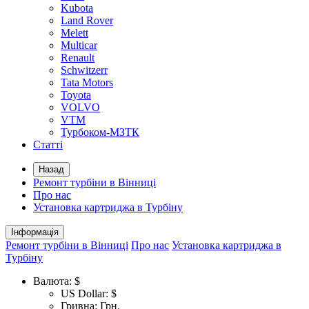
Kubota
Land Rover
Melett
Multicar
Renault
Schwitzerr
Tata Motors
Toyota
VOLVO
VTM
Турбоком-МЗТК
Статті
Назад
Ремонт турбіни в Вінниці
Про нас
Установка картриджа в Турбіну
Інформація
Ремонт турбіни в Вінниці
Про нас
Установка картриджа в
Турбіну
Валюта:
$
US Dollar: $
Гривна: Грн.