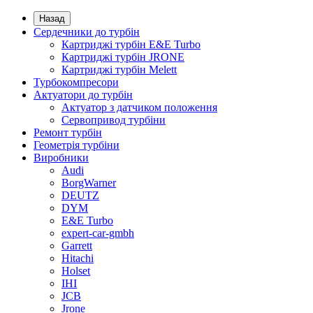
Назад
Сердечники до турбін
Картриджі турбін E&E Turbo
Картриджі турбін JRONE
Картриджі турбін Melett
Турбокомпресори
Актуатори до турбін
Актуатор з датчиком положення
Сервопривод турбіни
Ремонт турбін
Геометрія турбіни
Виробники
Audi
BorgWarner
DEUTZ
DYM
E&E Turbo
expert-car-gmbh
Garrett
Hitachi
Holset
IHI
JCB
Jrone