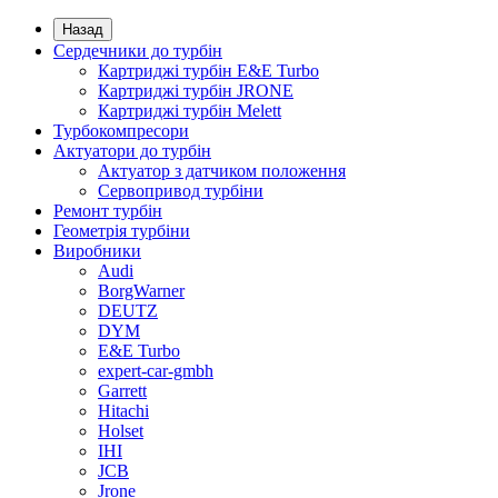
Назад
Сердечники до турбін
Картриджі турбін E&E Turbo
Картриджі турбін JRONE
Картриджі турбін Melett
Турбокомпресори
Актуатори до турбін
Актуатор з датчиком положення
Сервопривод турбіни
Ремонт турбін
Геометрія турбіни
Виробники
Audi
BorgWarner
DEUTZ
DYM
E&E Turbo
expert-car-gmbh
Garrett
Hitachi
Holset
IHI
JCB
Jrone