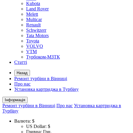
Kubota
Land Rover
Melett
Multicar
Renault
Schwitzerr
Tata Motors
Toyota
VOLVO
VTM
Турбоком-МЗТК
Статті
Назад
Ремонт турбіни в Вінниці
Про нас
Установка картриджа в Турбіну
Інформація
Ремонт турбіни в Вінниці
Про нас
Установка картриджа в
Турбіну
Валюта:
$
US Dollar: $
Гривна: Грн.