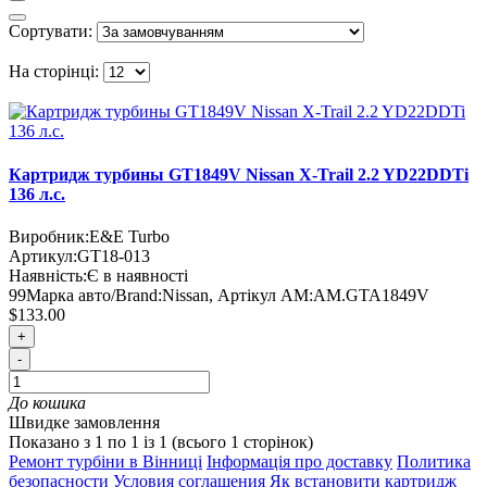
Сортувати:
На сторінці:
Картридж турбины GT1849V Nissan X-Trail 2.2 YD22DDTi
136 л.с.
Виробник:
E&E Turbo
Артикул:
GT18-013
Наявність:
Є в наявності
99
Марка авто/Brand:
Nissan
,
Артікул AM:
AM.GTA1849V
$133.00
+
-
До кошика
Швидке замовлення
Показано з 1 по 1 із 1 (всього 1 сторінок)
Ремонт турбіни в Вінниці
Інформація про доставку
Политика
безопасности
Условия соглашения
Як встановити картридж