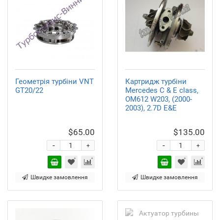
Геометрія турбіни VNT
Картридж турбіни
GT20/22
Mercedes C & E class,
OM612 W203, (2000-
2003), 2.7D E&E
$65.00
$135.00
-
-
+
+
Швидке замовлення
Швидке замовлення