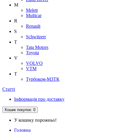
M
Melett
Multicar
R
Renault
S
Schwitzerr
T
Tata Motors
Toyota
V
VOLVO
VTM
Т
Турбоком-МЗТК
Статті
Інформація про доставку
Кошик
покупок
: 0
У кошику порожньо!
Головна