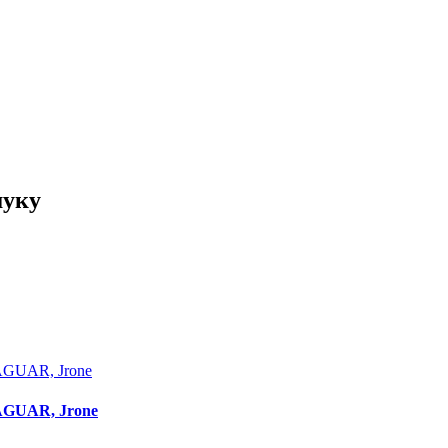
шуку
AGUAR, Jrone