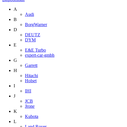
A
Audi
B
BorgWarner
D
DEUTZ
DYM
E
E&E Turbo
expert-car-gmbh
G
Garrett
H
Hitachi
Holset
I
IHI
J
JCB
Jrone
K
Kubota
L
Land Rover