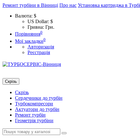
Ремонт турбіни в Вінниці
Про нас
Установка картриджа в Турб
Валюта:
$
US Dollar: $
Гривна: Грн.
0
Порівняння
0
Мої закладки
Авторизація
Реєстрація
Скрізь
Скрізь
Сердечники до турбін
Турбокомпресори
Актуатори до турбін
Ремонт турбін
Геометрія турбіни