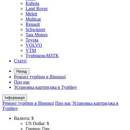
Kubota
Land Rover
Melett
Multicar
Renault
Schwitzerr
Tata Motors
Toyota
VOLVO
VTM
Турбоком-МЗТК
Статті
Назад
Ремонт турбіни в Вінниці
Про нас
Установка картриджа в Турбіну
Інформація
Ремонт турбіни в Вінниці
Про нас
Установка картриджа в
Турбіну
Валюта:
$
US Dollar: $
Гривна: Грн.