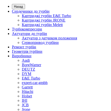
Назад
Сердечники до турбін
Картриджі турбін E&E Turbo
Картриджі турбін JRONE
Картриджі турбін Melett
Турбокомпресори
Актуатори до турбін
Актуатор з датчиком положення
Сервопривод турбіни
Ремонт турбін
Геометрія турбіни
Виробники
Audi
BorgWarner
DEUTZ
DYM
E&E Turbo
expert-car-gmbh
Garrett
Hitachi
Holset
IHI
JCB
Jrone