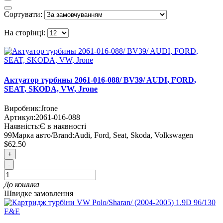
Сортувати:
На сторінці:
Актуатор турбины 2061-016-088/ BV39/ AUDI, FORD,
SEAT, SKODA, VW, Jrone
Виробник:
Jrone
Артикул:
2061-016-088
Наявність:
Є в наявності
99
Марка авто/Brand:
Audi, Ford, Seat, Skoda, Volkswagen
$62.50
+
-
До кошика
Швидке замовлення