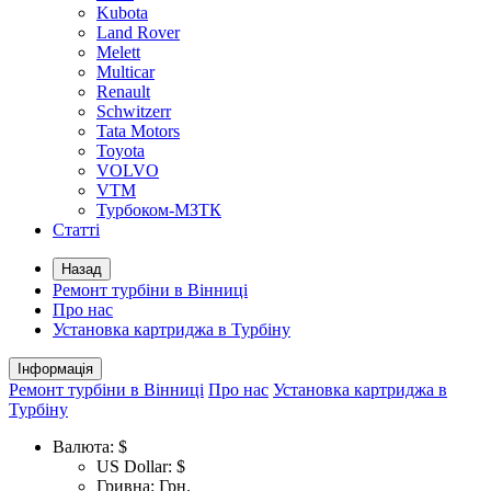
Kubota
Land Rover
Melett
Multicar
Renault
Schwitzerr
Tata Motors
Toyota
VOLVO
VTM
Турбоком-МЗТК
Статті
Назад
Ремонт турбіни в Вінниці
Про нас
Установка картриджа в Турбіну
Інформація
Ремонт турбіни в Вінниці
Про нас
Установка картриджа в
Турбіну
Валюта:
$
US Dollar: $
Гривна: Грн.