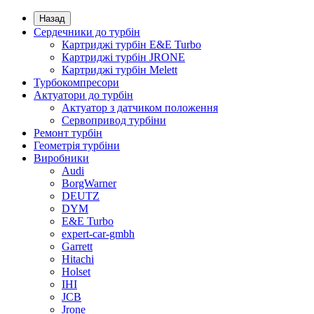
Назад
Сердечники до турбін
Картриджі турбін E&E Turbo
Картриджі турбін JRONE
Картриджі турбін Melett
Турбокомпресори
Актуатори до турбін
Актуатор з датчиком положення
Сервопривод турбіни
Ремонт турбін
Геометрія турбіни
Виробники
Audi
BorgWarner
DEUTZ
DYM
E&E Turbo
expert-car-gmbh
Garrett
Hitachi
Holset
IHI
JCB
Jrone