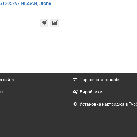
 GT2052V/ NISSAN, Jrone
а сайту
Порівняння товарів
ті
Виробники
Установка картриджа в Тур