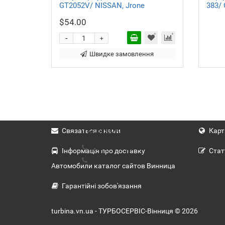
GT2052V/ NISSAN, Jrone
383/
$54.00
-
+
Швидке замовлення
Наші контакти:
Связаться с нами
Карт
(063) 617-23-03
Інформація про доставку
Стат
(066) 434-40-98
Автомобили каталог сайтов Винница
Гарантійні зобов'язання
turbina.vn.ua - ТУРБОСЕРВІС-Вінниця © 2026