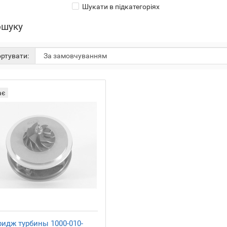
Шукати в підкатегоріях
ошуку
ртувати:
ає
ридж турбины 1000-010-