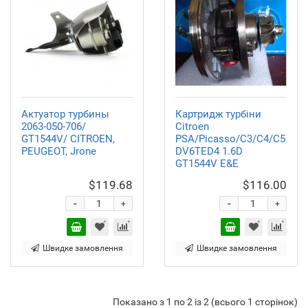
Актуатор турбины
Картридж турбіни
2063-050-706/
Citroen
GT1544V/ CITROEN,
PSA/Picasso/C3/C4/C5
PEUGEOT, Jrone
DV6TED4 1.6D
GT1544V E&E
$119.68
$116.00
-
-
+
+
Швидке замовлення
Швидке замовлення
Показано з 1 по 2 із 2 (всього 1 сторінок)